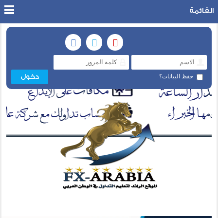
القائمة
حفظ البيانات؟