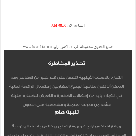
الساعة الآن
08:06 AM
جميع الحقوق محفوظة الى اف اكس ارابيا www.fx-arabia.com
تحذير المخاطرة
التجارة بالعملات الأجنبية تتضمن علي قدر كبير من المخاطر ومن
الممكن ألا تكون مناسبة لجميع المضاربين, إستعمال الرافعة المالية
في التجاره يزيد من إحتمالات الخطورة و التعرض للخساره, عليك
التأكد من قدرتك العلمية و الشخصية على التداول.
تنبيه هام
موقع اف اكس ارابيا هو موقع تعليمي خالص يهدف الي توعية
المستثمر العربي مبادئ الاستثمار و التداول الناجح ولا يتحصل علي اي