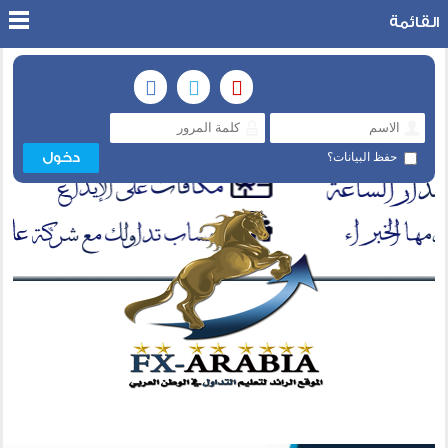
القائمة
حفظ البيانات؟