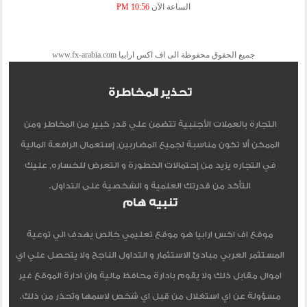
الساعة الآن
10:56 PM
جميع الحقوق محفوظة الى اف اكس ارابيا www.fx-arabia.com
تحذير المخاطرة
التجارة بالعملات الأجنبية تتضمن علي قدر كبير من المخاطر ومن
الممكن ألا تكون مناسبة لجميع المضاربين, إستعمال الرافعة المالية
في التجاره يزيد من إحتمالات الخطورة و التعرض للخساره, عليك
التأكد من قدرتك العلمية و الشخصية على التداول.
تنبيه هام
موقع اف اكس ارابيا هو موقع تعليمي خالص يهدف الي توعية
المستثمر العربي مبادئ الاستثمار و التداول الناجح ولا يتحصل علي اي
اموال مقابل ذلك ولا يقوم بادارة محافظ مالية وان ادارة الموقع غير
مسؤولة عن اي استغلال من قبل اي شخص لاسمها وتحذر من ذلك.