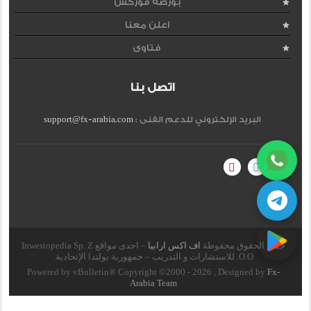
بورصة فوركس
اعلن معنا
فتاوى
اتصل بنا
البريد الإلكتروني للدعم الفنى :
support@fx-arabia.com
جميع الحقوق محفوظة
اف اكس ارابيا
– احدى مواقع Inwestopedia Sp. Z
O.O. للاستشارات و التدريب – جمهورية بولندا الإتحادية.
Powered by vBulletin® Copyright ©2000 - 2026 , Designed by
Fx-
Arabia Team