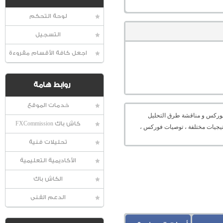
لوحة التحكم
التسجيل
اجعل كافة الأقسام مقروءة
روابط هامة
خدمات الموقع
عالمية الفوركس و مناقشة طرق التحليل
كاش باك FXCommission
راتيجيات مختلفة ، توصيات فوركس ،
تحليلات فنية
الأكاديمية التعليمية
الكاش باك
الدعم الفنى