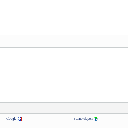
Google
StumbleUpon