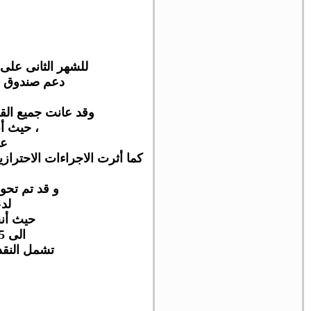
للشهر الثانى على 
دعم صندوق ال
وقد عانت جميع الق
، حيث أ
عل
كما أثرت الاجراءات الاحتراز
و قد تم تحويل 40 مليار دولار من أحتياطى النقد الاجنبى الى صند
لدع
حيث أنخفض
الى 443.75 مليار دولار في أبريل بواقع 25 مليار دولار فى شهر واحد ،
تشمل النقد 