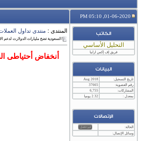
01-06-2020, 05:10 PM
المنتدى :
منتدى تداول العملات ال
الكاتب
السعودية تضخ مليارات الدولارت لدعم ال
التحليل الأساسي
فريق إف إكس ارابيا
أنخفاض أحتياطى الن
البيانات
تاريخ التسجيل:
Aug 2018
رقم العضوية:
37665
المشاركات:
6,755
بمعدل :
2.32 يوميا
الإتصالات
الحالة:
وسائل الإتصال: