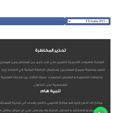
تحذير المخاطرة
التجارة بالعملات الأجنبية تتضمن علي قدر كبير من المخاطر ومن الممكن أ
تكون مناسبة لجميع المضاربين, إستعمال الرافعة المالية في التجاره يزيد 
إحتمالات الخطورة و التعرض للخساره, عليك التأكد من قدرتك العلمية 
الشخصية على التداول.
تنبيه هام
موقع اف اكس ارابيا هو موقع تعليمي خالص يهدف الي توعية المستثم
العربي مبادئ الاستثمار و التداول الناجح ولا يتحصل علي اي اموال مقابل 