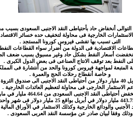
التوالى أنخفاض حاد بأحتياطى النقد الاجنبى السعودى بسبب م
استثمارات الخارجية فى محاولة لتخفيف حده خسائر الاقتصاد
التى تسبب بها تفشى فيروس كورونا المستجد .
طاعات الاقتصادية فى الدولة من أضرار سواء القطاعات النفطي
نخفضت أسعار النفط بشكل حاد وغير مسبوق بسبب ضعف ال
ى النفط بعد توقف الانتاج الصناعى فى بعض الدول الكبرى .
ية المتبعة لمواجهة فيروس كورونا والحد من أنتشارة فى المم
و خاصة أنقطاع رحلات الحج والعمرة .
وق الثروة السيادى
م الاستثمار الخارجى فى محاولة لتعظيم العائدات الخارجية .
 أحتياطى النقد الاجنبى السعودى من 464.64 مليار في مارس
الأجنبي والودائع الخارجية وكذلك الاستثمار في الأوراق المالية ا
وذلك وفقا لبيان صادر عن مؤسسة النقد العربى السعودى .