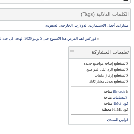
الكلمات الدلالية (Tags)
مليارات
,
أجعل
,
الاستثمارت
,
الدولارت
,
الخارجية
,
السعودية
«
فوركس اهم الفرص هذا الاسبوع حتى 5 يونيو 2020، لهجة اقل حدة لترمب وبيانات نارية بانتظار السوق
تعليمات المشاركة
لا تستطيع
إضافة مواضيع جديدة
لا تستطيع
الرد على المواضيع
لا تستطيع
إرفاق ملفات
لا تستطيع
تعديل مشاركاتك
is
BB code
متاحة
الابتسامات
متاحة
كود [IMG]
متاحة
كود HTML
معطلة
قوانين المنتدى