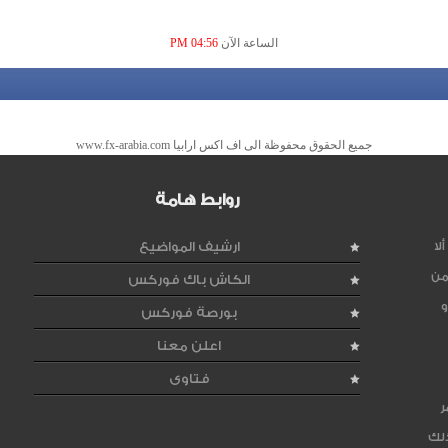
الساعة الآن
04:56 PM
جميع الحقوق محفوظة الى اف اكس ارابيا www.fx-arabia.com
روابط هامة
لا
ارشيف المواضيع
من
الكاش باك فوركس
و
بورصة فوركس
اعلن معنا
فتاوى
ر
ذلك