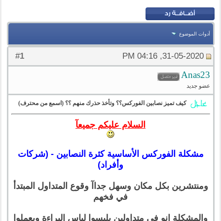
أدوات الموضوع
1
#
31-05-2020, 04:16 PM
Anas23
عضو جديد
كيف تميز نصابين الفوركس؟؟ وتأخذ حذرك منهم ؟؟ (اسمع من محترف)
السلام عليكم جميعآ
مشكلة الفوركس الأساسية كثرة النصابين - (شركات
وأفراد)
ومنتشرين بكل مكان وسهل جداآ وقوع المتداول المبتدأ
في فخهم
والمشكلة انو في متداولين بلبسوا لباس البراءة وبعملوا