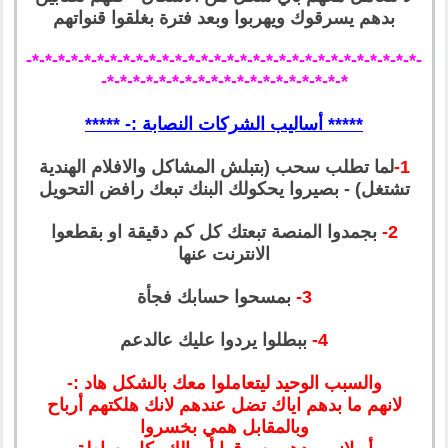
بدهم يسرقوك ويهربوا وبعد فترة بغلقوا قنواتهم
-*-*-*-*-*-*-*-*-*-*-*-*-*-*-*-*-*-*-*-*-*-*-*-*-*-*-*-*-*-*-
*-*-*-*-*-*-*-*-*-*-*-*-*-*-*-*-*-*-*-
***** أساليب الشركات النصابة :- *****
1-
لما تطلب سحب (بتبلش المشاكل والافلام الهندية
تشتغل) - بصيروا يحكولك البنك تبعك رافض التحويل
2-
بجمدوا المنصة تبعتك كل كم دقيقة او بقطعوا
الانترنت عنها
3-
بمسحوا حسابك فجأة
4-
ببطلوا يردوا عليك عالدعم
والسبب الوحيد ليتعاملوا معك بالشكل هاد :-
لانهم ما بدهم اياك تضل عندهم لانك هلكتهم أرباح
وبالمقابل همي بخسروا