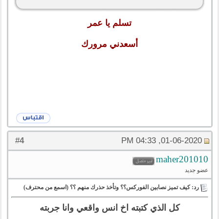
تسلم يا عمر
أسعدني مرورك
4
#
01-06-2020, 04:33 PM
maher201010
عضو جديد
رد: كيف تميز نصابين الفوركس؟؟ وتأخذ حذرك منهم ؟؟ (اسمع من محترف)
كل الذي كتبته اخ انس واقعي وانا جربته