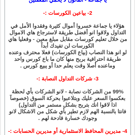
2- بياعين الكورسات :-
هؤلاء يا جماعة خسروا أموال كثيرة وفقدوا الأمل في
التداول ولاقوا انو أفضل طريقة لاسترجاع هاي الاموال
من خلال تعليم كورسات مقابل مبلغ معين - وفعليا هاي
الكورسات لن تفيدك أبدآ
لو انو هذا النصاب (بياع الكورسات) فعلا محترف وعنده
طريقة احترافية بربح منها كان ما باع كورس واحد
وماعنده أصلا وقت يعلم حدا أو يبيع كورس .
3- شركات التداول النصابة :-
99% من الشركات نصابة - لانو الشركات بأي لحظة
بعكسوا السعر عليك وبتلاعبوا بحركة السوق (خصوصآ
اذا لاقوا انك بتربح بشكل مستمر من التداول)
فانتا بالنسبة الهم لازم تطير بأي شكل من الاشكال لانو
وجودك خسارة فادحة لهم .
4- مديرين المحافظ الاستثمارية أو مديرين الحسابات :-