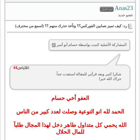
Anas23
عضو جديد
رد: كيف تميز نصابين الفوركس؟؟ وتأخذ حذرك منهم ؟؟ (اسمع من محترف)
المشاركة الأصلية كتبت بواسطة حسام أبو أمير
شكرا كتير وبعد قرأتي للمقالة استفدت جداً
جزاك الله خيرا
العفو أخي حسام
الحمد لله انو التوعية وصلت لعدد كبير من الناس
الله يحمي كل متداول طاهر دخل لهذا المجال طلبآ
للمال الحلال