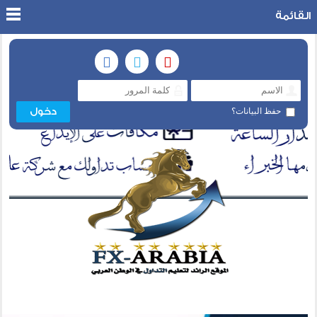
القائمة
حفظ البيانات؟