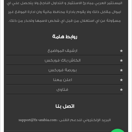
المستثمر العربي مبادئ الاستثمار و التداول الناجح ولا يتحصل علي اي
اموال مقابل ذلك ولا يقوم بادارة محافظ مالية وان ادارة الموقع غير
مسؤولة عن اي استغلال من قبل اي شخص لاسمها وتحذر من ذلك.
روابط هامة
ارشيف المواضيع
الكاش باك فوركس
بورصة فوركس
اعلن معنا
فتاوى
اتصل بنا
البريد الإلكتروني للدعم الفنى :
support@fx-arabia.com