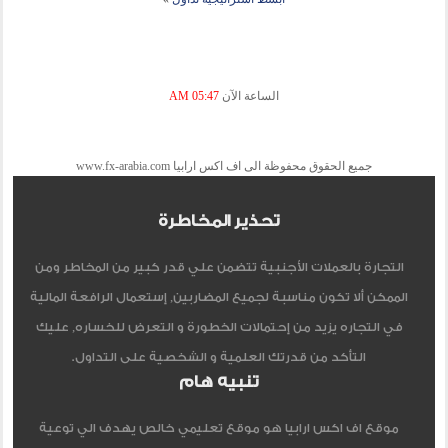
الساعة الآن
05:47 AM
جميع الحقوق محفوظة الى اف اكس ارابيا www.fx-arabia.com
تحذير المخاطرة
التجارة بالعملات الأجنبية تتضمن علي قدر كبير من المخاطر ومن
الممكن ألا تكون مناسبة لجميع المضاربين, إستعمال الرافعة المالية
في التجاره يزيد من إحتمالات الخطورة و التعرض للخساره, عليك
التأكد من قدرتك العلمية و الشخصية على التداول.
تنبيه هام
موقع اف اكس ارابيا هو موقع تعليمي خالص يهدف الي توعية