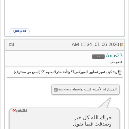
3
#
01-06-2020, 11:34 AM
Anas23
عضو جديد
رد: كيف تميز نصابين الفوركس؟؟ وتأخذ حذرك منهم ؟؟ (اسمع من محترف)
المشاركة الأصلية كتبت بواسطة amrkhedr
جزاك الله كل خير
وصدقت فيما تقول