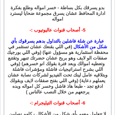
بدو يسرقك بكل بساطة - خسر امواله وطلع بفكرة
ادارة المحافظ عشان يسرق مجموعة ضحايا ليسترد
امواله
5- أصحاب قنوات عاليوتيوب :-
عبارة عن شلة فاشلين بالتداول بدهم يسرقوك بأي
شكل من الأشكال
(في اللي بقنعك عشان تستثمر في
محفظة استثمارية هو مسؤول عنها) (وفي اللي بورجيك
صفقات الو لايف وهو بربح عشان حضرتك تنبهر وتقتنع
وتعطيه اموالك وبعد فترة بقولك انو خسرهم) (وفي
اللي بشرح استراتيجيات فاشلة ومؤشرات فاشلة
وبتلاقيه عامل لينك تحت الفيديو لشركات نصابة عشان
يعملهم دعاية) (وفي اللي بفتح صفقات لايف وبقولك
ادفع تجد - طبعا هاذ فاشل وخسر كل امواله وبده
يرجعهم من خلال النصب عالناس )
6- أصحاب قنوات التيليجرام :-
لا تتعامل معهم بأي شكل من الأشكال - كلهم نصابين