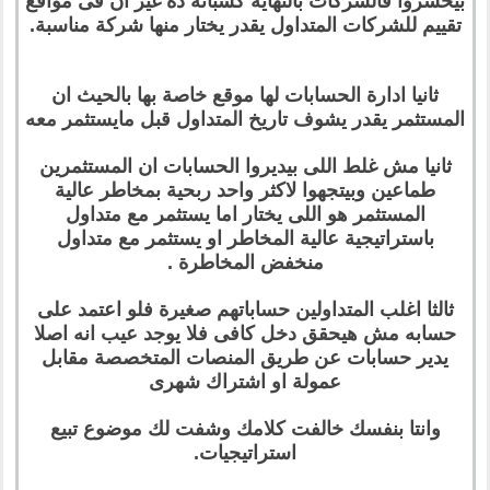
بيخسروا فالشركات بالنهاية كسبانة ده غير ان فى مواقع
تقييم للشركات المتداول يقدر يختار منها شركة مناسبة.
ثانيا ادارة الحسابات لها موقع خاصة بها بالحيث ان
المستثمر يقدر يشوف تاريخ المتداول قبل مايستثمر معه
ثانيا مش غلط اللى بيديروا الحسابات ان المستثمرين
طماعين وبيتجهوا لاكثر واحد ربحية بمخاطر عالية
المستثمر هو اللى يختار اما يستثمر مع متداول
باستراتيجية عالية المخاطر او يستثمر مع متداول
منخفض المخاطرة .
ثالثا اغلب المتداولين حساباتهم صغيرة فلو اعتمد على
حسابه مش هيحقق دخل كافى فلا يوجد عيب انه اصلا
يدير حسابات عن طريق المنصات المتخصصة مقابل
عمولة او اشتراك شهرى
وانتا بنفسك خالفت كلامك وشفت لك موضوع تبيع
استراتيجيات.