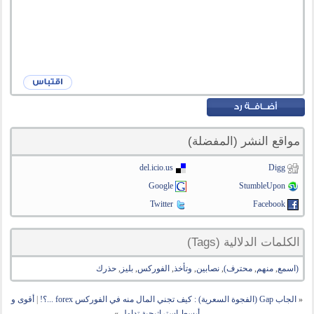
مواقع النشر (المفضلة)
del.icio.us
Digg
Google
StumbleUpon
Twitter
Facebook
الكلمات الدلالية (Tags)
(اسمع
,
منهم
,
محترف)
,
نصابين
,
وتأخذ
,
الفوركس
,
بليز
,
حذرك
«
الجاب Gap (الفجوة السعرية) : كيف تجني المال منه في الفوركس forex ...؟!
|
أقوى و
أبسط استراتيجية تداول
»