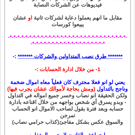
فيديوهات عن الشركات النصابة
مقابل ما انهم يعملوا دعاية لشركات ثانية
او
عشان
يبيعوا كورسات
-*-*-*-*-*-*-*-*-*-*-*-*-*-*-*-*-*-*-*-*-*-*-*-*-*-*-*-*-*-*-
*-*-*-*-*-*-*-*-*-*-*-*-*-*-*-*-*-*-*-
******* طرق نصب المتداولين والشركات *******
:-
1- من خلال ادارة الحسابات :-
يعني لو انو فعلا محترف كان فعليآ معاه اموال ضخمة
وناجح بالتداول
(ومش بحاجة لأموالك عشان يجرب فيها)
ولكن الحقيقة انو نصاب وخسر جميع امواله في التداول
- وبدو يسرق أي شخص بواجهه من خلال اقناعه بادارة
حسابه وبعد فترة بقول لصاحب الاموال انو الحساب
تمرجن
والسوق عكس بشكل مفاجئ(كذاب حرامي نصاب)
يا جماعة - القانون لا يحمي المغفلين