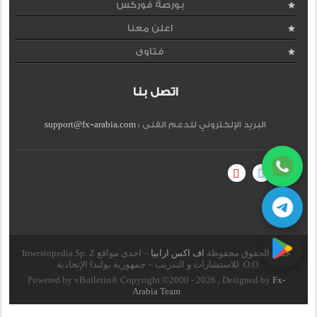
بورصة فوركس
اعلن معنا
فتاوى
اتصل بنا
البريد الإلكتروني للدعم الفنى :
support@fx-arabia.com
جميع الحقوق محفوظة
اف اكس ارابيا
– احدى مواقع Inwestopedia Sp. Z
O.O. للاستشارات و التدريب – جمهورية بولندا الإتحادية.
Powered by vBulletin® Copyright ©2000 - 2026 , Designed by
Fx-
Arabia Team