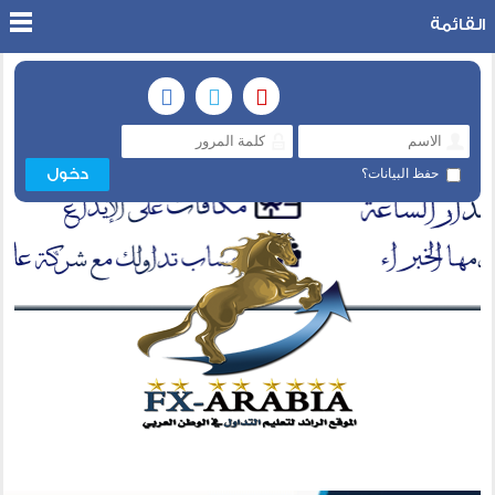
القائمة
حفظ البيانات؟