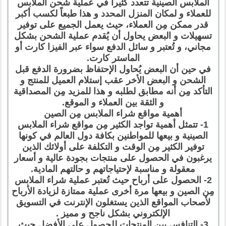
الملابس الصينية تتعدد كثيراً في عملية شحن الملابس
للعملاء و لمكان المنزل المحدد و هذا طبعاً لكسب أكبر
قدر ممكن مِن العملاء، حيث يعمل الجميع على توفير
تسهيلات و البعض يحاول أن يُقدم عملية الشحن بشكل
مجاني، و تُعتبر و سائل الدفع سواء عبر الفيزا كارت أو
الماستر كارت.
في حين أن البعض يُحاول الإحتفاظ بضرورة الدفع قبل
الشحن و البعض الأخر عقب إستلام العميل للمنتج و
التأكد مِن أنه مطابق لطلبه و هذا للمزيد مِن المصداقية
و الثقة بين العملاء و الموقع.
أهمية مواقع شراء الملابس مِن الصين
1- تتمثل أهمية تواجد الكثير مِن مواقع شراء الملابس
الصينية و بيعها للمواطنين بكافة دول العالم في كونها
توفير الكثير مِن الوقت و التكلفة على أولائك الذين
يرغبون في الحصول على منتجات بجودة عالية و أسعار
معقولة و مناسبة لإحتياجاتهم و حالتهم المادية.
2- الحصول على أرباح حيث تُعتبر عملية شراء الملابس
مِن الصين و بيعها مرة أخرى عملية ممتازة لزيادة الأرباح
لأصحاب المواقع الذين يستغلون الإنترنت في التسويق
الإلكتروني بشكل ناجح و مميز .
3- التنافس بين المنتجات للحصول على الأفضل حيث