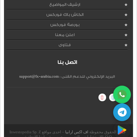
ارشيف المواضيع
الكاش باك فوركس
بورصة فوركس
اعلن معنا
فتاوى
اتصل بنا
البريد الإلكتروني للدعم الفنى :
support@fx-arabia.com
جميع الحقوق محفوظة
اف اكس ارابيا
– احدى مواقع Inwestopedia Sp. Z
O.O. للاستشارات و التدريب – جمهورية بولندا الإتحادية.