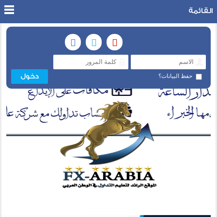
القائمة
حفظ البيانات؟