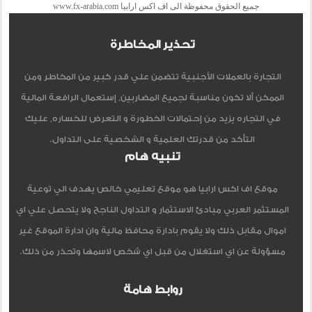
جميع الحقوق محفوظة الى اف اكس ارابيا www.fx-arabia.com
تحذير المخاطرة
التجارة بالعملات الأجنبية تتضمن علي قدر كبير من المخاطر ومن
الممكن ألا تكون مناسبة لجميع المضاربين, إستعمال الرافعة المالية
في التجاره يزيد من إحتمالات الخطورة و التعرض للخساره, عليك
التأكد من قدرتك العلمية و الشخصية على التداول.
تنبيه هام
موقع اف اكس ارابيا هو موقع تعليمي خالص يهدف الي توعية
المستثمر العربي مبادئ الاستثمار و التداول الناجح ولا يتحصل علي اي
اموال مقابل ذلك ولا يقوم بادارة محافظ مالية وان ادارة الموقع غير
مسؤولة عن اي استغلال من قبل اي شخص لاسمها وتحذر من ذلك.
روابط هامة