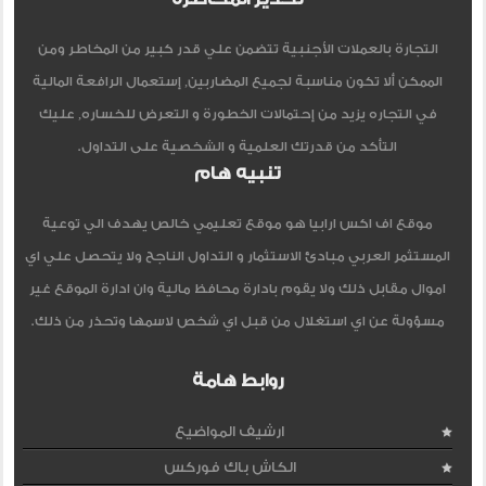
التجارة بالعملات الأجنبية تتضمن علي قدر كبير من المخاطر ومن
الممكن ألا تكون مناسبة لجميع المضاربين, إستعمال الرافعة المالية
في التجاره يزيد من إحتمالات الخطورة و التعرض للخساره, عليك
التأكد من قدرتك العلمية و الشخصية على التداول.
تنبيه هام
موقع اف اكس ارابيا هو موقع تعليمي خالص يهدف الي توعية
المستثمر العربي مبادئ الاستثمار و التداول الناجح ولا يتحصل علي اي
اموال مقابل ذلك ولا يقوم بادارة محافظ مالية وان ادارة الموقع غير
مسؤولة عن اي استغلال من قبل اي شخص لاسمها وتحذر من ذلك.
روابط هامة
ارشيف المواضيع
الكاش باك فوركس