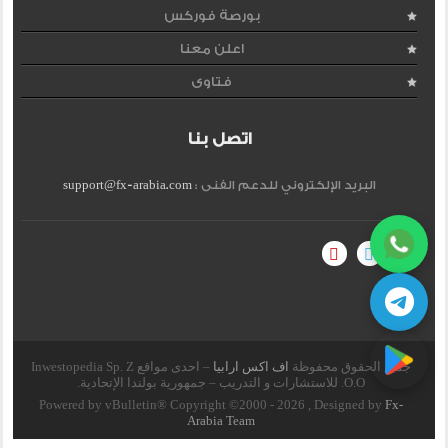
بورصة فوركس
اعلن معنا
فتاوى
اتصل بنا
البريد الإلكتروني للدعم الفنى :
support@fx-arabia.com
جميع الحقوق محفوظة
اف اكس ارابيا
– احدى مواقع Inwestopedia Sp. Z
O.O. للاستشارات و التدريب – جمهورية بولندا الإتحادية.
Powered by vBulletin® Copyright ©2000 - 2026 , Designed by
Fx-
Arabia Team