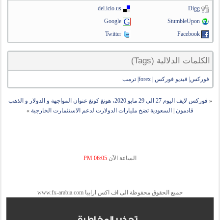
del.icio.us
Digg
Google
StumbleUpon
Twitter
Facebook
الكلمات الدلالية (Tags)
فوركس| فيديو فوركس | forex| ترمب
«
فوركس لايف اليوم 27 الى 29 مايو 2020، هونغ كونغ عنوان المواجهة و الدولار و الذهب
قادمون
|
السعودية تضخ مليارات الدولارت لدعم الاستثمارت الخارجية
»
الساعة الآن
06:05 PM
جميع الحقوق محفوظة الى اف اكس ارابيا www.fx-arabia.com
تحذير المخاطرة