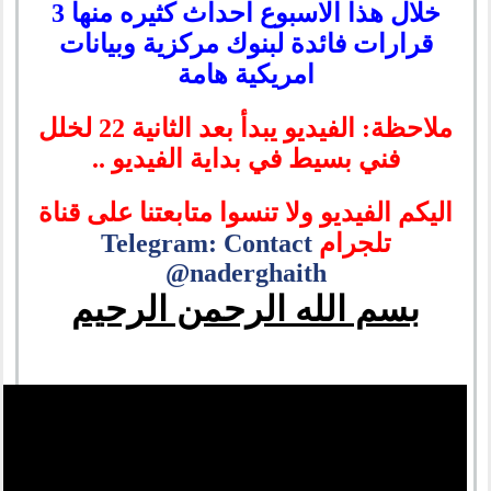
خلال هذا الاسبوع احداث كثيره منها 3
قرارات فائدة لبنوك مركزية وبيانات
امريكية هامة
ملاحظة: الفيديو يبدأ بعد الثانية 22 لخلل
فني بسيط في بداية الفيديو ..
اليكم الفيديو ولا تنسوا متابعتنا على قناة
تلجرام
Telegram: Contact
@naderghaith
بسم الله الرحمن الرحيم