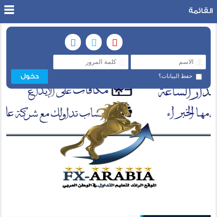
القائمة
حفظ البيانات؟