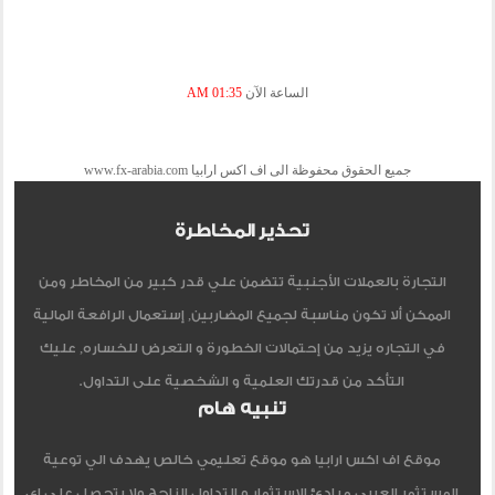
الساعة الآن
01:35 AM
جميع الحقوق محفوظة الى اف اكس ارابيا www.fx-arabia.com
تحذير المخاطرة
التجارة بالعملات الأجنبية تتضمن علي قدر كبير من المخاطر ومن
الممكن ألا تكون مناسبة لجميع المضاربين, إستعمال الرافعة المالية
في التجاره يزيد من إحتمالات الخطورة و التعرض للخساره, عليك
التأكد من قدرتك العلمية و الشخصية على التداول.
تنبيه هام
موقع اف اكس ارابيا هو موقع تعليمي خالص يهدف الي توعية
المستثمر العربي مبادئ الاستثمار و التداول الناجح ولا يتحصل علي اي