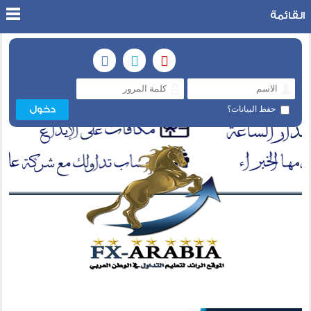
القائمة
حفظ البيانات؟