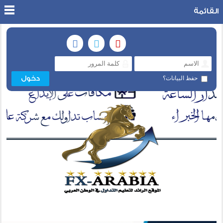
القائمة
حفظ البيانات؟