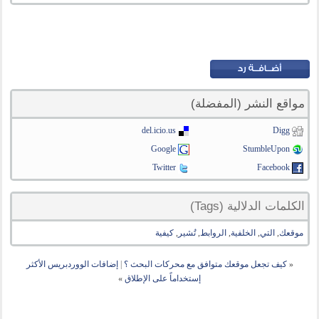
مواقع النشر (المفضلة)
del.icio.us
Digg
Google
StumbleUpon
Twitter
Facebook
الكلمات الدلالية (Tags)
موقعك
,
التي
,
الخلفية
,
الروابط
,
تُشير
,
كيفية
«
كيف تجعل موقعك متوافق مع محركات البحث ؟
|
إضافات الووردبريس الأكثر
إستخداماً على الإطلاق
»