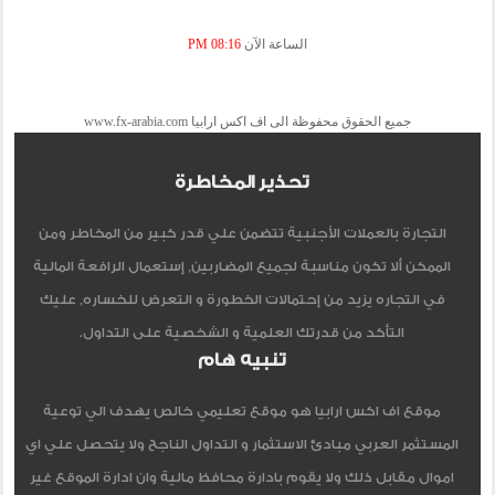
الساعة الآن
08:16 PM
جميع الحقوق محفوظة الى اف اكس ارابيا www.fx-arabia.com
تحذير المخاطرة
التجارة بالعملات الأجنبية تتضمن علي قدر كبير من المخاطر ومن
الممكن ألا تكون مناسبة لجميع المضاربين, إستعمال الرافعة المالية
في التجاره يزيد من إحتمالات الخطورة و التعرض للخساره, عليك
التأكد من قدرتك العلمية و الشخصية على التداول.
تنبيه هام
موقع اف اكس ارابيا هو موقع تعليمي خالص يهدف الي توعية
المستثمر العربي مبادئ الاستثمار و التداول الناجح ولا يتحصل علي اي
اموال مقابل ذلك ولا يقوم بادارة محافظ مالية وان ادارة الموقع غير