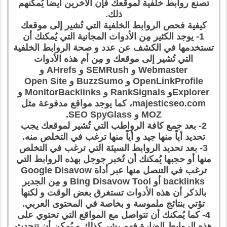
تصنع روابط خلفية لموقعك فإن الأخرين أيضاً يُمكنهم
ذلك.
كيفية فحص الروابط الخلفية التي تُشير إلى موقعك
1- يوجد الكثير مِن الأدوات المجانية التي يُمكنك أن
تستخدمها في الكشف عن عدد و صحة الروابط الخلفية
التي تُشير إلى موقعك و مِن أم هذه الأدوات
Webmaster و SEMRush و AHrefs و
OpenLinkProfile و BuzzSumo و Open Site
Explorerو RankSignals و MonitorBacklinks و
majesticseo.com، كما يوجد مواقع مدفوعة مثل
MOZ و SEO SpyGlass.
2- بعد جمع كافة الرواطب التي تُشير لموقعك يجب
تحديد أياً منها جيد و أياً منها ترغب في التخلص منه.
3- بعد تحديد الروابط السيئة التي ترغب في التخلص
منها أو حجبها يُمكنك أن تُخبر جوجل بهذه الروابط التي
ترغب في التنصل منها عبر أداة Google Disavow
backlinks أو Bing Disavow Tool و مِن الجدير
بالذكر أن هذه الأدوات تستغرق بعض الوقت و لكنها
تؤتي بنتائج ملموسة و بخاصة في المحتوى العربي.
4- كما يُمكنك أن تتواصل مع المواقع التي تحتوي على
هذه الروابط الضارة فهم بشر كذلك و يُمكن أن تتحدث