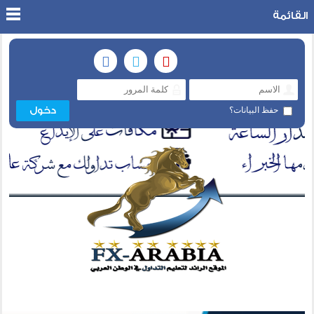
القائمة
حفظ البيانات؟