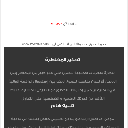
الساعة الآن
08:26 PM
جميع الحقوق محفوظة الى اف اكس ارابيا www.fx-arabia.com
تحذير المخاطرة
التجارة بالعملات الأجنبية تتضمن علي قدر كبير من المخاطر ومن
الممكن ألا تكون مناسبة لجميع المضاربين, إستعمال الرافعة المالية
في التجاره يزيد من إحتمالات الخطورة و التعرض للخساره, عليك
التأكد من قدرتك العلمية و الشخصية على التداول.
تنبيه هام
موقع اف اكس ارابيا هو موقع تعليمي خالص يهدف الي توعية
المستثمر العربي مبادئ الاستثمار و التداول الناجح ولا يتحصل علي اي