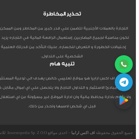
تحذير المخاطرة
التجارة بالعملات الأجنبية تتضمن علي قدر كبير من المخاطر ومن الممكن أ
تكون مناسبة لجميع المضاربين, إستعمال الرافعة المالية في التجاره يزيد 
إحتمالات الخطورة و التعرض للخساره, عليك التأكد من قدرتك العلمية 
الشخصية على التداول.
تنبيه هام
موقع اف اكس ارابيا هو موقع تعليمي خالص يهدف الي توعية المستثم
العربي مبادئ الاستثمار و التداول الناجح ولا يتحصل علي اي اموال مقابل 
ولا يقوم بادارة محافظ مالية وان ادارة الموقع غير مسؤولة عن اي استغلال
قبل اي شخص لاسمها وتحذر من ذلك.
جميع الحقوق محفوظة
اف اكس ارابيا
– احدى مواقع Inwestopedia Sp. Z O.O. للاستشارات و التدريب – جمهورية بولندا الإتحادية.