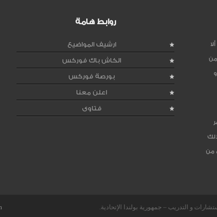
روابط هامة
لا
ارشيف المواضيع
من
الكاش باك فوركس
و
بورصة فوركس
اعلن معنا
فتاوى
ر
ذلك
 من
m