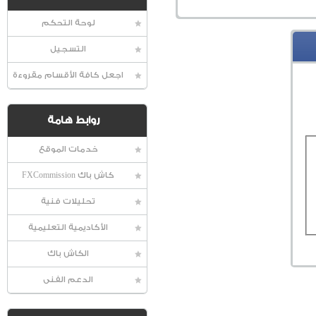
لوحة التحكم
التسجيل
اجعل كافة الأقسام مقروءة
روابط هامة
خدمات الموقع
كاش باك FXCommission
تحليلات فنية
الأكاديمية التعليمية
الكاش باك
الدعم الفنى