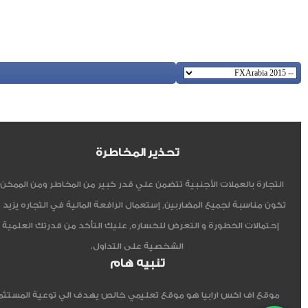
تحذير المخاطرة
التجارة بالعملات الأجنبية تتضمن علي قدر كبير من المخاطر ومن الممكن أ
تكون مناسبة لجميع المضاربين, إستعمال الرافعة المالية في التجاره يزيد 
إحتمالات الخطورة و التعرض للخساره, عليك التأكد من قدرتك العلمية 
الشخصية على التداول.
تنبيه هام
موقع اف اكس ارابيا هو موقع تعليمي خالص يهدف الي توعية المستثم