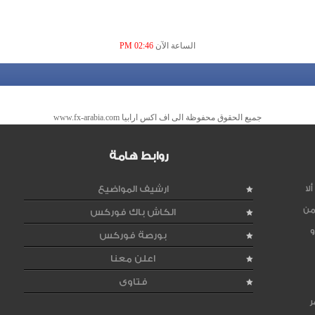
الساعة الآن
02:46 PM
جميع الحقوق محفوظة الى اف اكس ارابيا www.fx-arabia.com
روابط هامة
لا
ارشيف المواضيع
من
الكاش باك فوركس
و
بورصة فوركس
اعلن معنا
فتاوى
ر