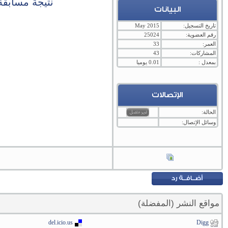
نتيجة مسابقة
البيانات
تاريخ التسجيل:
May 2015
رقم العضوية:
25024
العمر:
33
المشاركات:
43
بمعدل :
0.01 يوميا
الإتصالات
الحالة:
وسائل الإتصال:
مواقع النشر (المفضلة)
del.icio.us
Digg