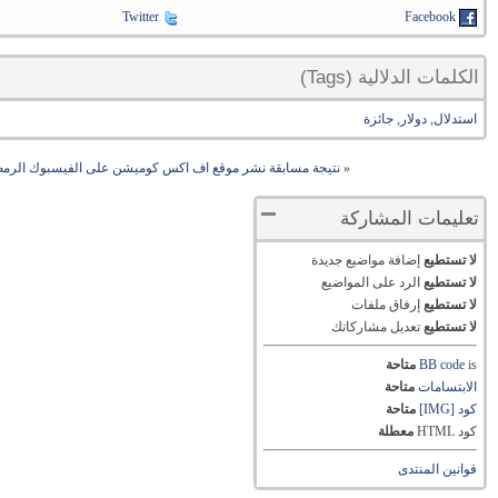
Twitter
Facebook
الكلمات الدلالية (Tags)
استدلال
,
دولار
,
جائزة
«
نتيجة مسابقة نشر موقع اف اكس كوميشن على الفيسبوك الرمضان
تعليمات المشاركة
لا تستطيع
إضافة مواضيع جديدة
لا تستطيع
الرد على المواضيع
لا تستطيع
إرفاق ملفات
لا تستطيع
تعديل مشاركاتك
is
BB code
متاحة
الابتسامات
متاحة
كود [IMG]
متاحة
كود HTML
معطلة
قوانين المنتدى