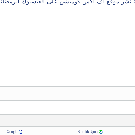
 نشر موقع اف اكس كوميشن على الفيسبوك الرمضانية 
Google
StumbleUpon