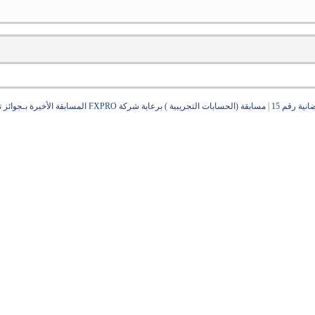
ية رقم 15
|
مسابقة (الحسابات التجريبية ) برعاية شركة FXPRO المسابقة الأخيرة بـجوائز تصل الى 500$