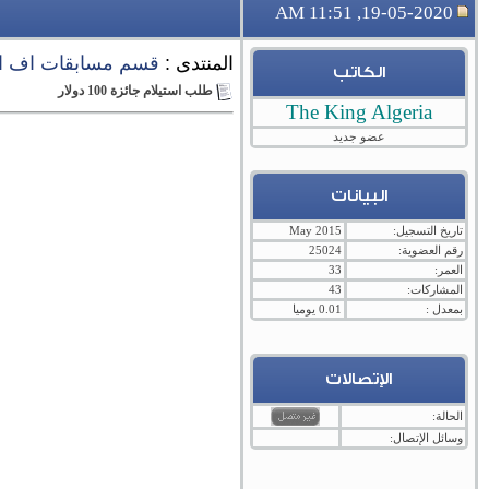
19-05-2020, 11:51 AM
المنتدى :
قسم مسابقات اف اك
الكاتب
طلب استيلام جائزة 100 دولار
The King Algeria
عضو جديد
البيانات
تاريخ التسجيل:
May 2015
رقم العضوية:
25024
العمر:
33
المشاركات:
43
بمعدل :
0.01 يوميا
الإتصالات
الحالة:
وسائل الإتصال: