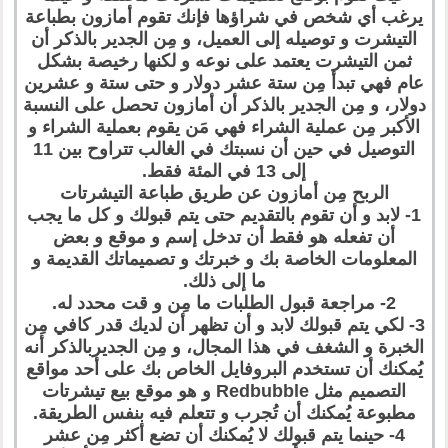
يرغب أي شخص في شراؤها فإنك تقوم أمازون بطباعة
التيشرت و توصيله إلى العميل، و مِن الجدير بالذكر أن
ثمن التيشرت يعتمد على نوعه و لكنها رخيصة بشكل
عام فهي تبدأ مِن ستة عشر دولار و حتى ستة و عشرين
دولار، و مِن الجدير بالذكر أن أمازون تحصل على النسبة
الأكبر مِن عملية الشراء فهي مَن يقوم بعملية الشراء و
التوصيل في حين أن نسبتك في الغالب تتراوح بين 11
إلى 13 في المئة فقط.
الربح مِن أمازون عن طريق طباعة التيشرتات
1- لابد و أن تقوم بالتقديم حتى يتم قبولك و كل ما يجب
أن تفعله هو فقط أن تدخل إسم و موقع و بعض
المعلومات الخاصة بك و خبرتك و تصميماتك القديمة و
ما إلى ذلك.
2- مراجعة قبول الطلبات ما مِن و قت محدد له.
3- لكي يتم قبولك لابد و أن تظهر أن لديك قدر كافي مِن
الخبرة و الشغف في هذا المجال، و مِن الجديربالذكر أنه
يُمكنك أن تستخدم البروفايل الخاص بك على أحد مواقع
التصميم مثل Redbubble و هو موقع بيع تيشرتات
مطبوعة يُمكنك أن تُجرب و تتعلم فيه بنفس الطريقة.
4- حينما يتم قبولك لا يُمكنك أن تضع أكثر مِن عشر