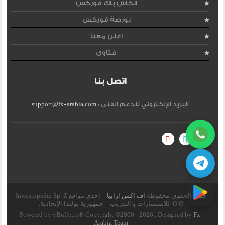
الكاش باك فوركس
بورصة فوركس
اعلن معنا
فتاوى
اتصل بنا
البريد الإلكتروني للدعم الفنى :
support@fx-arabia.com
جميع الحقوق محفوظة
اف اكس ارابيا
– احدى مواقع Inwestopedia Sp. Z
O.O. للاستشارات و التدريب – جمهورية بولندا الإتحادية.
Powered by vBulletin® Copyright ©2000 - 2026 , Designed by
Fx-
Arabia Team