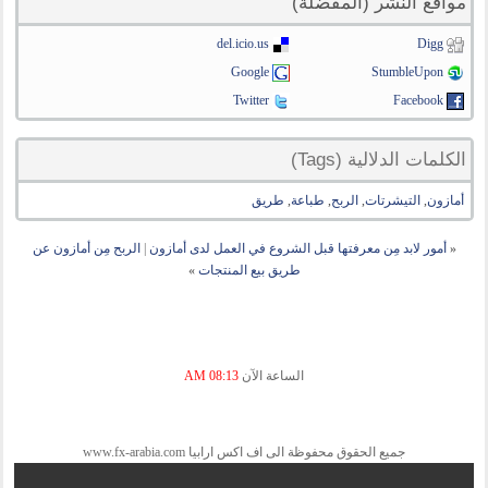
مواقع النشر (المفضلة)
del.icio.us
Digg
Google
StumbleUpon
Twitter
Facebook
الكلمات الدلالية (Tags)
أمازون
,
التيشرتات
,
الربح
,
طباعة
,
طريق
«
أمور لابد مِن معرفتها قبل الشروع في العمل لدى أمازون
|
الربح مِن أمازون عن
طريق بيع المنتجات
»
الساعة الآن
08:13 AM
جميع الحقوق محفوظة الى اف اكس ارابيا www.fx-arabia.com