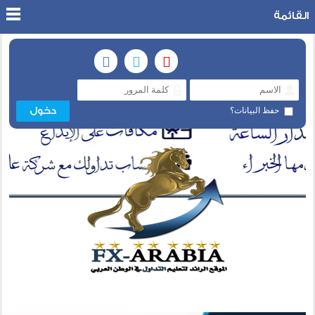
القائمة
حفظ البيانات؟