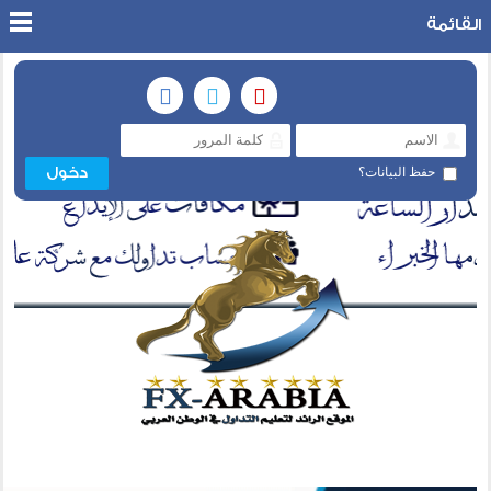
القائمة
حفظ البيانات؟