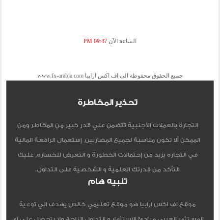
الساعة الآن
09:47 PM
جميع الحقوق محفوظة الى اف اكس ارابيا www.fx-arabia.com
تحذير المخاطرة
التجارة بالعملات الأجنبية تتضمن علي قدر كبير من المخاطر ومن
الممكن ألا تكون مناسبة لجميع المضاربين, إستعمال الرافعة المالية
في التجاره يزيد من إحتمالات الخطورة و التعرض للخساره, عليك
التأكد من قدرتك العلمية و الشخصية على التداول.
تنبيه هام
موقع اف اكس ارابيا هو موقع تعليمي خالص يهدف الي توعية
المستثمر العربي مبادئ الاستثمار و التداول الناجح ولا يتحصل علي اي