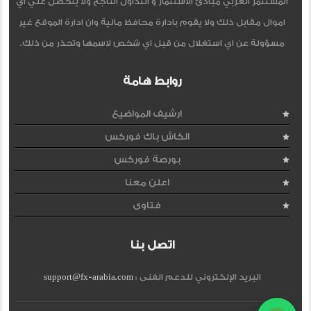
المستثمر العربي مبادئ الاستثمار و التداول الناجح ولا يتحصل علي اي
اموال مقابل ذلك ولا يقوم بادارة محافظ مالية وان ادارة الموقع غير
مسؤولة عن اي استغلال من قبل اي شخص لاسمها وتحذر من ذلك.
روابط هامة
ارشيف المواضيع
الكاش باك فوركس
بورصة فوركس
اعلن معنا
فتاوى
اتصل بنا
البريد الإلكتروني للدعم الفنى :
support@fx-arabia.com