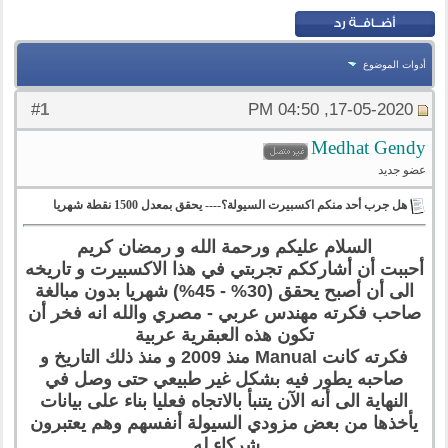
أدوات الموضوع
1
#
17-05-2020, 04:50 PM
Medhat Gendy
عضو جديد
هل جرب أحد منكم اكسبيرت السيولة؟---- يحقق بمعدل 1500 نقطة شهريا
السلام عليكم ورحمة الله و رمضان كريم
أحببت أن أشارككم تجربتي في هذا الاكسبيرت و تاريخه
الى أن أصبح يحقق (30% - 45%) شهريا بدون مبالغة
صاحب فكرته مهندس عربي - مصري والله انه فخر أن
تكون هذه العبقرية عربية
فكرته كانت Manual منذ 2009 و منذ ذلك التاريخ و
صاحبه يطور فيه بشكل غير طبيعي حتى وصل في
النهاية الى أنه الآن يتنبأ بالاتجاه فعليا بناء على بيانات
يأخذها من بعض مزودي السيولة أنفسهم وهم يعتبرون
شركاء له.