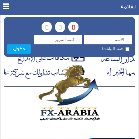
القائمة
حفظ البيانات؟