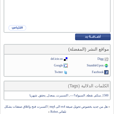
مواقع النشر (المفضلة)
del.icio.us
Digg
Google
StumbleUpon
Twitter
Facebook
الكلمات الدلالية (Tags)
1500
,
منكم
,
نقطة
,
السيولة؟----
,
اكسبيرت
,
بمعدل
,
يحقق
,
شهريا
«
هل من جديد بخصوص تحويل صيغة ex4 الى mq4
|
اكسبرت فتح واغلاق صفقات بشكل
تلقائى Robot
»