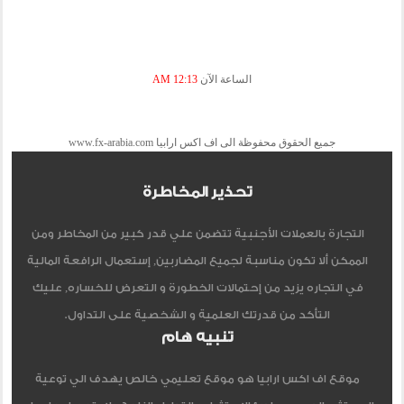
الساعة الآن
12:13 AM
جميع الحقوق محفوظة الى اف اكس ارابيا www.fx-arabia.com
تحذير المخاطرة
التجارة بالعملات الأجنبية تتضمن علي قدر كبير من المخاطر ومن
الممكن ألا تكون مناسبة لجميع المضاربين, إستعمال الرافعة المالية
في التجاره يزيد من إحتمالات الخطورة و التعرض للخساره, عليك
التأكد من قدرتك العلمية و الشخصية على التداول.
تنبيه هام
موقع اف اكس ارابيا هو موقع تعليمي خالص يهدف الي توعية