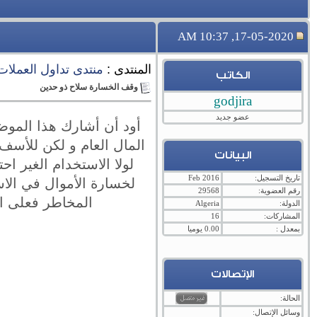
17-05-2020, 10:37 AM
المنتدى :
منتدى تداول العملات ال
الكاتب
وقف الخسارة سلاح ذو حدين
godjira
عضو جديد
أود أن أشارك هذا المو
المال العام و لكن للأسف
البيانات
لولا الاستخدام الغير 
تاريخ التسجيل:
Feb 2016
لخسارة الأموال في الاسوا
رقم العضوية:
29568
المخاطر فعلى ال
الدولة:
Algeria
المشاركات:
16
بمعدل :
0.00 يوميا
الإتصالات
الحالة:
وسائل الإتصال: