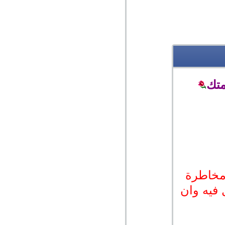
متك
مخاطرة
 فيه وان