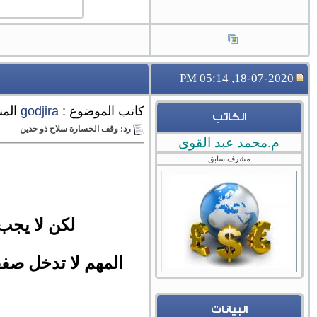
18-07-2020, 05:14 PM
كاتب الموضوع :
godjira
المن
الكاتب
رد: وقف الخسارة سلاح ذو حدين
م.محمد عبد القوى
مشرف سابق
لكن لا يجب 
المهم لا تدخل صفق
البيانات