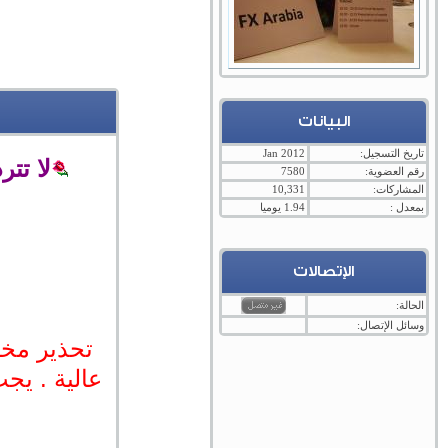
البيانات
تاريخ التسجيل:
Jan 2012
لا تت
رقم العضوية:
7580
المشاركات:
10,331
بمعدل :
1.94 يوميا
الإتصالات
الحالة:
وسائل الإتصال:
تحذير مخا
عالية . يجب