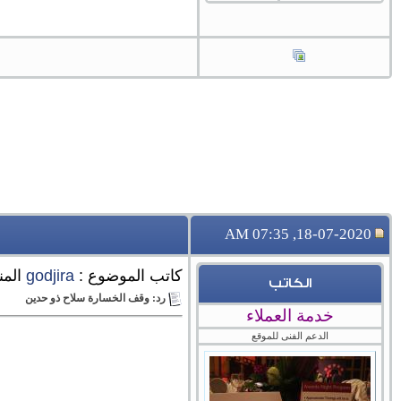
18-07-2020, 07:35 AM
كاتب الموضوع :
godjira
المن
الكاتب
رد: وقف الخسارة سلاح ذو حدين
خدمة العملاء
الدعم الفنى للموقع