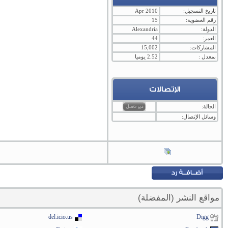
تاريخ التسجيل:
Apr 2010
رقم العضوية:
15
الدولة:
Alexandria
العمر:
44
المشاركات:
15,002
بمعدل :
2.52 يوميا
الإتصالات
الحالة:
وسائل الإتصال:
مواقع النشر (المفضلة)
del.icio.us
Digg