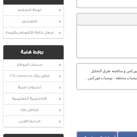
لوحة التحكم
التسجيل
اجعل كافة الأقسام مقروءة
روابط هامة
خدمات الموقع
عالمية الفوركس و مناقشة طرق التحليل
كاش باك FXCommission
راتيجيات مختلفة ، توصيات فوركس ،
تحليلات فنية
الأكاديمية التعليمية
الكاش باك
الدعم الفنى