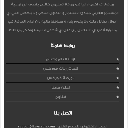
موقع اف اكس ارابيا هو موقع تعليمي خالص يهدف الي توعية
المستثمر العربي مبادئ الاستثمار و التداول الناجح ولا يتحصل علي اي
اموال مقابل ذلك ولا يقوم بادارة محافظ مالية وان ادارة الموقع غير
مسؤولة عن اي استغلال من قبل اي شخص لاسمها وتحذر من ذلك.
روابط هامة
ارشيف المواضيع
الكاش باك فوركس
بورصة فوركس
اعلن معنا
فتاوى
اتصل بنا
البريد الإلكتروني للدعم الفنى :
support@fx-arabia.com