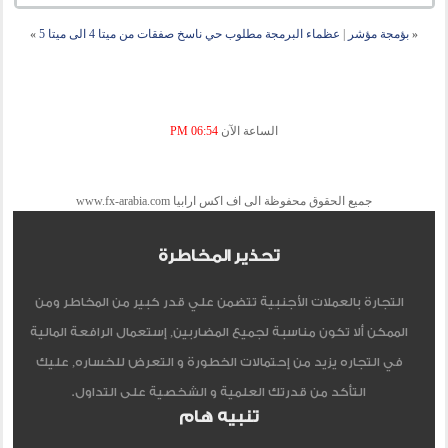
«
بؤمجة مؤشر
|
عظماء البرمجة مطلوب حي ناسخ صفقات من ميتا 4 الى ميتا 5
»
الساعة الآن
06:54 PM
جميع الحقوق محفوظة الى اف اكس ارابيا www.fx-arabia.com
تحذير المخاطرة
التجارة بالعملات الأجنبية تتضمن علي قدر كبير من المخاطر ومن
الممكن ألا تكون مناسبة لجميع المضاربين, إستعمال الرافعة المالية
في التجاره يزيد من إحتمالات الخطورة و التعرض للخساره, عليك
التأكد من قدرتك العلمية و الشخصية على التداول.
تنبيه هام