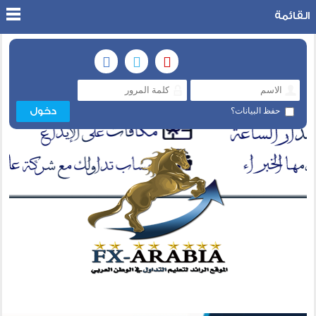
القائمة
حفظ البيانات؟