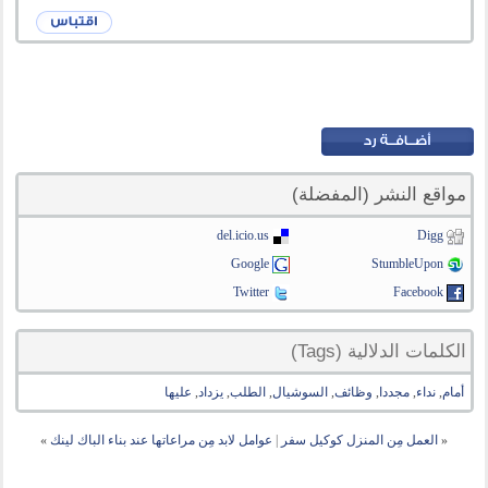
مواقع النشر (المفضلة)
del.icio.us
Digg
Google
StumbleUpon
Twitter
Facebook
الكلمات الدلالية (Tags)
أمام
,
نداء
,
مجددا
,
وظائف
,
السوشيال
,
الطلب
,
يزداد
,
عليها
«
العمل مِن المنزل كوكيل سفر
|
عوامل لابد مِن مراعاتها عند بناء الباك لينك
»