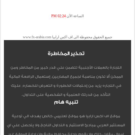
الساعة الآن
02:24 PM
جميع الحقوق محفوظة الى اف اكس ارابيا www.fx-arabia.com
تحذير المخاطرة
التجارة بالعملات الأجنبية تتضمن علي قدر كبير من المخاطر ومن
الممكن ألا تكون مناسبة لجميع المضاربين, إستعمال الرافعة المالية
في التجاره يزيد من إحتمالات الخطورة و التعرض للخساره, عليك
التأكد من قدرتك العلمية و الشخصية على التداول.
تنبيه هام
موقع اف اكس ارابيا هو موقع تعليمي خالص يهدف الي توعية
المستثمر العربي مبادئ الاستثمار و التداول الناجح ولا يتحصل علي اي
اموال مقابل ذلك ولا يقوم بادارة محافظ مالية وان ادارة الموقع غير