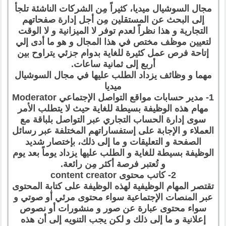
مجال السوشيال ميديا، كثيراً مِن الشركات الناشئة تلجأ
إلى البحث عن المستقلين مِن أجل إدارة صفحاتهم
التجارية و هذا نظراً لعدم توفر لا الميزانية و لا الوقت
لتعيين موظف مختص في هذا المجال و هو ما أدى إلي
إتاحة فرص عمل كثيرة للغاية بدوام جزئي يتراوح بين
أربع إلى ثمانية ساعات.
مهما و وظائف يزداد الطلب عليها في مجال السوشيال
ميديا
1- مدير حسابات مواقع التواصل الإجتماعي Moderator
مهام هذه الوظيفة بسيطة للغاية حيث لا يتطلب الأمر
سوى إدارة الحساب التجاري عبر التواصل بلباقة مع
العملاء و الإجابة على إستفساراتهم المختلفة عبر رسائل
الصفحة و التعليقات و ما إلى ذلك، بإختصار شديد
الوظيفة بسيطة للغاية و الطلب عليها يزداد يوماً بعد يوم
و تُعتبر فرصة أكثر مِن رائعة.
2- كاتب محتوى content creator
تقتصر المهام الوظيفية لهذه الوظيفة على كتابة المحتوى
عبر المنصات الإجتماعية سواء محتوى مرئي أو صوتي و
سواء محتوى عبارة عن صور و منشورات أو نصوص
إعلانية و ما إلى ذلك و لكن يجب التنويه إلى أن هذه