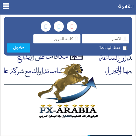
القائمة
حفظ البيانات؟