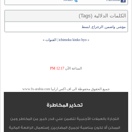
الكلمات الدلالية (Tags)
مؤشر
,
واضمن
,
الزجزاج
,
ابسط
«
ichimoku kinko hyo
|
القنوات
»
الساعة الآن
12:17 PM
جميع الحقوق محفوظة الى اف اكس ارابيا www.fx-arabia.com
تحذير المخاطرة
التجارة بالعملات الأجنبية تتضمن علي قدر كبير من المخاطر ومن
الممكن ألا تكون مناسبة لجميع المضاربين, إستعمال الرافعة المالية