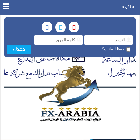
القائمة
حفظ البيانات؟