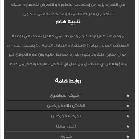
في التجاره يزيد من إحتمالات الخطورة و التعرض للخساره, عليك
التأكد من قدرتك العلمية و الشخصية على التداول.
تنبيه هام
موقع اف اكس ارابيا هو موقع تعليمي خالص يهدف الي توعية
المستثمر العربي مبادئ الاستثمار و التداول الناجح ولا يتحصل علي اي
اموال مقابل ذلك ولا يقوم بادارة محافظ مالية وان ادارة الموقع غير
مسؤولة عن اي استغلال من قبل اي شخص لاسمها وتحذر من ذلك.
روابط هامة
ارشيف المواضيع
الكاش باك فوركس
بورصة فوركس
اعلن معنا
فتاوى