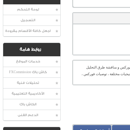
لوحة التحكم
التسجيل
اجعل كافة الأقسام مقروءة
روابط هامة
خدمات الموقع
عالمية الفوركس و مناقشة طرق التحليل
كاش باك FXCommission
راتيجيات مختلفة ، توصيات فوركس ،
تحليلات فنية
الأكاديمية التعليمية
الكاش باك
الدعم الفنى