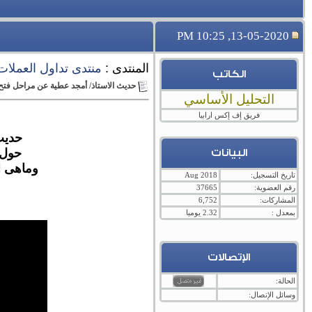
13-05-2020, 10:25 PM
المنتدى :
منتدى تداول العملات ال
الكاتب
حديث الاستاذ/ أمجد عطية عن مراحل فتح 
التحليل الأساسي
فريق إف إكس ارابيا
حديث
حول خ
البيانات
وماهى ا
تاريخ التسجيل:
Aug 2018
رقم العضوية:
37665
المشاركات:
6,752
بمعدل :
2.32 يوميا
الإتصالات
الحالة:
وسائل الإتصال: