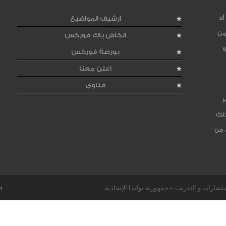
لا
ارشيف المواضيع
من
الكاش باك فوركس
و
بورصة فوركس
اعلن معنا
فتاوى
ر
ذلك
 من
m