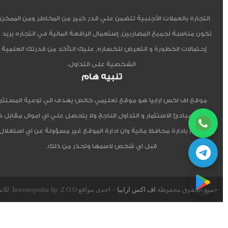
التجارة بالعملات الأجنبية تتضمن علي قدر كبير من المخاطر ومن الممكن أ
تكون مناسبة لجميع المضاربين, إستعمال الرافعة المالية في التجاره يزيد 
إحتمالات الخطورة و التعرض للخساره, عليك التأكد من قدرتك العلمية 
الشخصية على التداول.
تنبيه هام
موقع اف اكس ارابيا هو موقع تعليمي خالص يهدف الي توعية المستثم
العربي مبادئ الاستثمار و التداول الناجح ولا يتحصل علي اي اموال مقابل 
ولا يقوم بادارة محافظ مالية وان ادارة الموقع غير مسؤولة عن اي استغلال
قبل اي شخص لاسمها وتحذر من ذلك.
جميع الحقوق محفوظة
اف اكس ارابيا
– احدى مواقع Inwestopedia Sp. Z O.O. للاستشارات و التدريب – جمهورية بولندا الإتحادية.