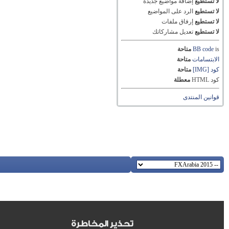
لا تستطيع
إضافة مواضيع جديدة
لا تستطيع
الرد على المواضيع
لا تستطيع
إرفاق ملفات
لا تستطيع
تعديل مشاركاتك
is
BB code
متاحة
الابتسامات
متاحة
كود [IMG]
متاحة
كود HTML
معطلة
قوانين المنتدى
تحذير المخاطرة