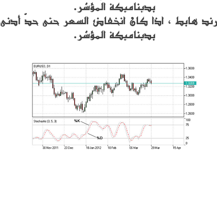
بديناميكة المؤشر.
ترند هابط ، اذا كان انخفاض السعر حتى حدّ أدنى
بديناميكة المؤشر.