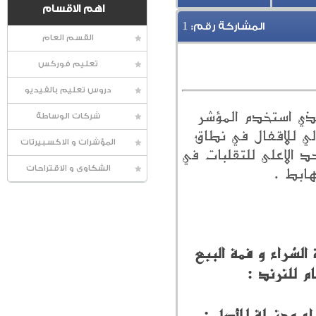
اهم الاقسام
1
المشاركة رقم:
القسم العام
تعليم فوركس
دروس تعليم بالفيديو
Stochasti) بجورج لين ، الذي استخدم المؤشر
شركات الوساطة
لي للاقفال في نطاق
المؤشرات و الاكسبيرتات
 الاعلى للتقلبات في
هابط .
الشكاوى و الاقتراحات
بتحديد حالة قمة الشراء و قمة البيع
م للترند :