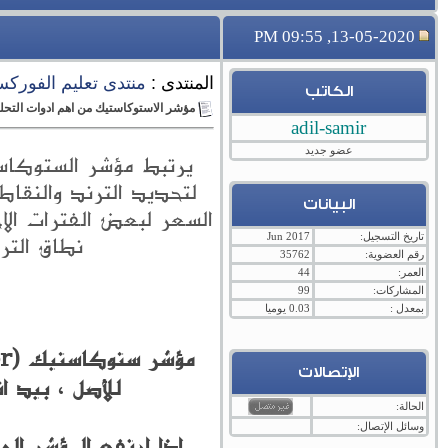
13-05-2020, 09:55 PM
المنتدى :
منتدى تعليم الفورك
الكاتب
مؤشر الاستوكاستيك من اهم ادوات التحل
adil-samir
عضو جديد
لتحديد الترند والنقاط
البيانات
السعر لبعض الفترات الاخ
تاريخ التسجيل:
Jun 2017
نطاق التر
رقم العضوية:
35762
العمر:
44
المشاركات:
99
بمعدل :
0.03 يوميا
الإتصالات
للأصل ، بيد ا
الحالة:
وسائل الإتصال:
اذا ارتفع المؤشر الى ما فوق الـ 75 ، فإن هذا يدل على 