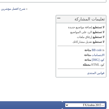
«
شرح افضل مؤشرين عل
تعليمات المشاركة
لا تستطيع
إضافة مواضيع جديدة
لا تستطيع
الرد على المواضيع
لا تستطيع
إرفاق ملفات
لا تستطيع
تعديل مشاركاتك
is
BB code
متاحة
الابتسامات
متاحة
كود [IMG]
متاحة
كود HTML
معطلة
قوانين المنتدى