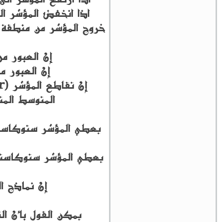
اذا انخفض المؤشر الى ما دون الـ 25 ، فإن هذا يدل 
خروج المؤشر من منطقة ذ
إن العبور من
إن العبور م
المتوسط المت
إن نماذج ا
يمكن القول بأن ال