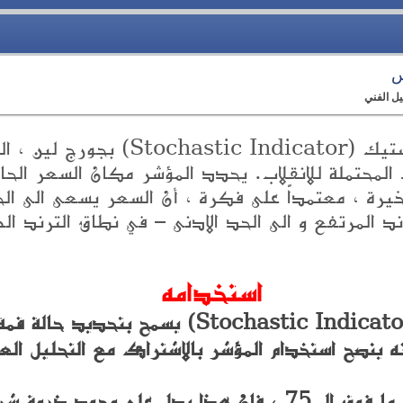
س
يل الفني
يرتبط مؤشر الستوكاستيك (c Indicator
 المحتملة للانقلاب. يحدد المؤشر مكان السعر الحا
يرة ، معتمداً على فكرة ، أن السعر يسعى الى الحد
ند المرتفع و الى الحد الادنى – في نطاق الترند ال
استخدامه
مؤشر ستوكاستيك (Stochastic Indicator) يسمح 
نه ينصح استخدام المؤشر بالاشتراك مع التحليل العا
وجود ذروة شراء محتملة للأصل.;