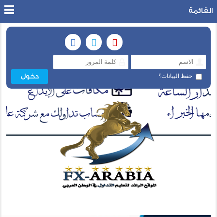
القائمة
حفظ البيانات؟