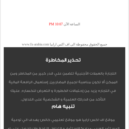
الساعة الآن
10:07 PM
جميع الحقوق محفوظة الى اف اكس ارابيا www.fx-arabia.com
تحذير المخاطرة
التجارة بالعملات الأجنبية تتضمن علي قدر كبير من المخاطر ومن
الممكن ألا تكون مناسبة لجميع المضاربين, إستعمال الرافعة المالية
في التجاره يزيد من إحتمالات الخطورة و التعرض للخساره, عليك
التأكد من قدرتك العلمية و الشخصية على التداول.
تنبيه هام
موقع اف اكس ارابيا هو موقع تعليمي خالص يهدف الي توعية
المستثمر العربي مبادئ الاستثمار و التداول الناجح ولا يتحصل علي اي