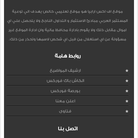
موقع اف اكس ارابيا هو موقع تعليمي خالص يهدف الي توعية
المستثمر العربي مبادئ الاستثمار و التداول الناجح ولا يتحصل علي اي
اموال مقابل ذلك ولا يقوم بادارة محافظ مالية وان ادارة الموقع غير
مسؤولة عن اي استغلال من قبل اي شخص لاسمها وتحذر من ذلك.
روابط هامة
ارشيف المواضيع
الكاش باك فوركس
بورصة فوركس
اعلن معنا
فتاوى
اتصل بنا