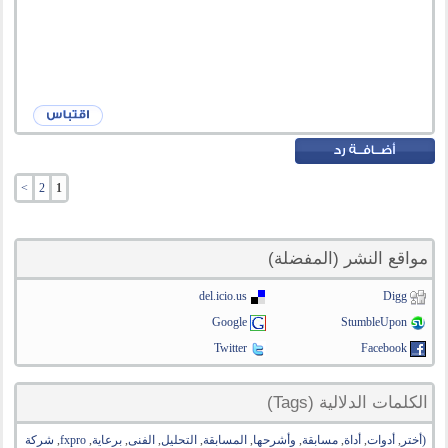
>
2
1
مواقع النشر (المفضلة)
del.icio.us
Digg
Google
StumbleUpon
Twitter
Facebook
الكلمات الدلالية (Tags)
(أختر
,
أدوات
,
أداة
,
مسابقة
,
وأشرحها
,
المسابقة
,
التحليل
,
الفنى
,
برعاية
,
fxpro
,
شركة