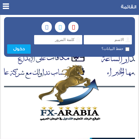
القائمة
حفظ البيانات؟