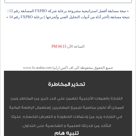
«
تيجة مسابقة أفضل استراتيجية مشروحة برعاية شركة FXPRO المسابقة رقم 13
|
نتيجة مسابقة (أختر أداة من أدوات التحليل الفني وأشرحها ) برعاية FXPRO رقم 14
»
الساعة الآن
04:13 PM
جميع الحقوق محفوظة الى اف اكس ارابيا www.fx-arabia.com
تحذير المخاطرة
التجارة بالعملات الأجنبية تتضمن علي قدر كبير من المخاطر ومن
الممكن ألا تكون مناسبة لجميع المضاربين, إستعمال الرافعة المالية
في التجاره يزيد من إحتمالات الخطورة و التعرض للخساره, عليك
التأكد من قدرتك العلمية و الشخصية على التداول.
تنبيه هام