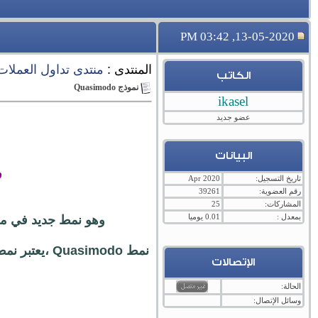
13-05-2020, 03:42 PM
المنتدى :
منتدى تداول العملات ال
الكاتب
نموذج Quasimodo
ikasel
عضو جديد
البيانات
ف
تاريخ التسجيل:
Apr 2020
رقم العضوية:
39261
المشاركات:
25
بمعدل :
0.01 يوميا
وهو نمط جديد في مجال
نمط asimodo
الإتصالات
الحالة:
وسائل الإتصال: