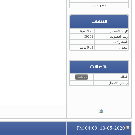
عضو جديد
البيانات
تاريخ التسجيل:
Apr 2020
رقم العضوية:
39261
المشاركات:
25
بمعدل :
0.01 يوميا
الإتصالات
الحالة:
وسائل الإتصال:
13-05-2020, 04:09 PM