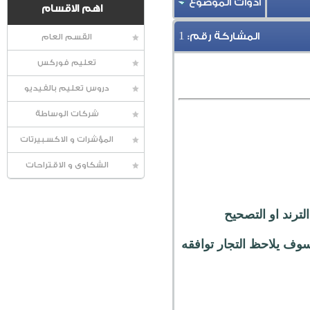
أدوات الموضوع
اهم الاقسام
1
المشاركة رقم:
القسم العام
تعليم فوركس
دروس تعليم بالفيديو
شركات الوساطة
المؤشرات و الاكسبيرتات
الشكاوى و الاقتراحات
لترند او التصحيح
ات سوف يلاحظ التجار توافقه