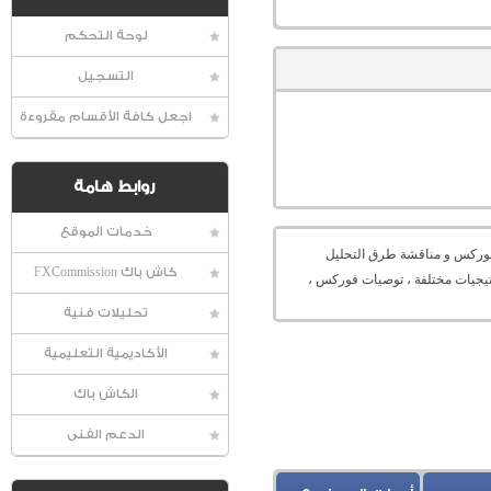
لوحة التحكم
التسجيل
اجعل كافة الأقسام مقروءة
روابط هامة
خدمات الموقع
عالمية الفوركس و مناقشة طرق التحليل
كاش باك FXCommission
راتيجيات مختلفة ، توصيات فوركس ،
تحليلات فنية
الأكاديمية التعليمية
الكاش باك
الدعم الفنى