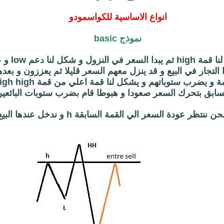
انواع الاساسية للكواسمودو
نموذج basic
يتحرك السعر 
ا التجار في البيع و قد ينزل معهم السعر قليلا ثم يعززون و بعد
لسابق بتحرك السعر صعودا و هبوطا قام بضرب ستوبات البائعي
ن ننتظر عودة السعر الي القمة السابقة h و ندخل عندها البيع