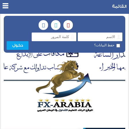
القائمة
حفظ البيانات؟