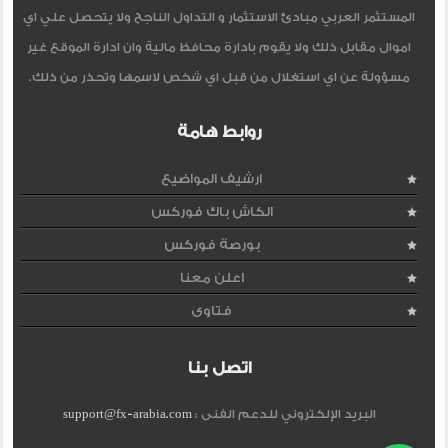
المستثمر العربي مبادئ الاستثمار و التداول الناجح ولا يتحصل علي اي
اموال مقابل ذلك ولا يقوم بادارة محافظ مالية وان ادارة الموقع غير
مسؤولة عن اي استغلال من قبل اي شخص لاسمها وتحذر من ذلك.
روابط هامة
ارشيف المواضيع
الكاش باك فوركس
بورصة فوركس
اعلن معنا
فتاوى
اتصل بنا
البريد الإلكتروني للدعم الفنى :
support@fx-arabia.com