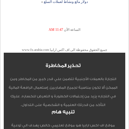
دولار مائع ونشاط لعملات السلع
»
الساعة الآن
11:47 AM
جميع الحقوق محفوظة الى اف اكس ارابيا www.fx-arabia.com
تحذير المخاطرة
التجارة بالعملات الأجنبية تتضمن علي قدر كبير من المخاطر ومن
الممكن ألا تكون مناسبة لجميع المضاربين, إستعمال الرافعة المالية
في التجاره يزيد من إحتمالات الخطورة و التعرض للخساره, عليك
التأكد من قدرتك العلمية و الشخصية على التداول.
تنبيه هام
موقع اف اكس ارابيا هو موقع تعليمي خالص يهدف الي توعية