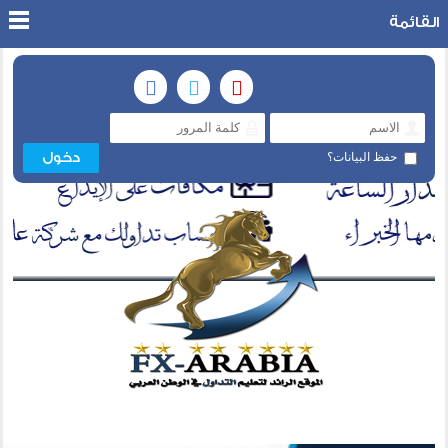
القائمة
حفظ البيانات؟