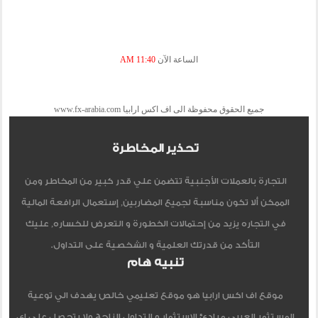
الساعة الآن
11:40 AM
جميع الحقوق محفوظة الى اف اكس ارابيا www.fx-arabia.com
تحذير المخاطرة
التجارة بالعملات الأجنبية تتضمن علي قدر كبير من المخاطر ومن
الممكن ألا تكون مناسبة لجميع المضاربين, إستعمال الرافعة المالية
في التجاره يزيد من إحتمالات الخطورة و التعرض للخساره, عليك
التأكد من قدرتك العلمية و الشخصية على التداول.
تنبيه هام
موقع اف اكس ارابيا هو موقع تعليمي خالص يهدف الي توعية
المستثمر العربي مبادئ الاستثمار و التداول الناجح ولا يتحصل علي اي