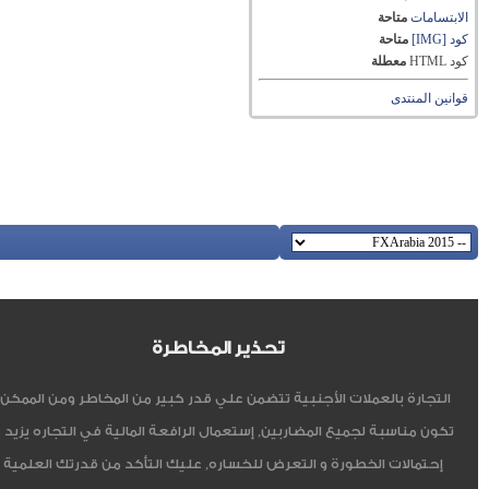
الابتسامات
متاحة
كود [IMG]
متاحة
كود HTML
معطلة
قوانين المنتدى
تحذير المخاطرة
التجارة بالعملات الأجنبية تتضمن علي قدر كبير من المخاطر ومن الممكن أ
تكون مناسبة لجميع المضاربين, إستعمال الرافعة المالية في التجاره يزيد 
إحتمالات الخطورة و التعرض للخساره, عليك التأكد من قدرتك العلمية 