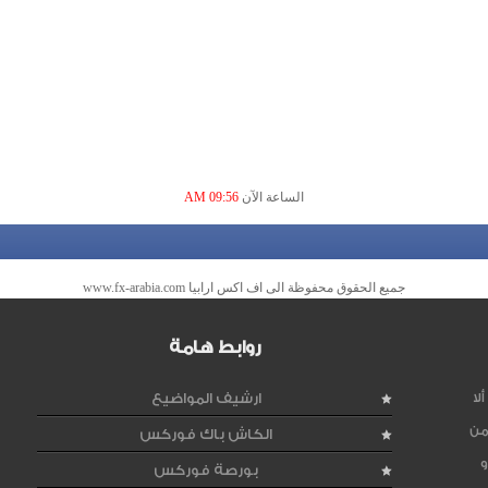
الساعة الآن
09:56 AM
جميع الحقوق محفوظة الى اف اكس ارابيا www.fx-arabia.com
روابط هامة
لا
ارشيف المواضيع
من
الكاش باك فوركس
و
بورصة فوركس