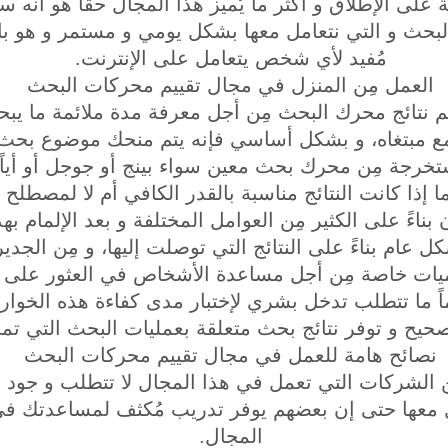
 على الإطلاق و أكثر ما يُميز هذا المجال حقاً هو أنه س
ث و التي نتعامل معها بشكل يومي و مستمر و هو بالتأ
مُفيد لأي شخص يتعامل على الإنترنت.
العمل مِن المنزل في مجال تقييم محركات البحث
يم نتائج محرك البحث مِن أجل معرفة مدة ملائمة ما 
مبتغاه، و بشكل أساسي فإنه يتم منحك موضوع بحث و ا
خرجة مِن محرك بحث معين سواء بينج أو جوجل أو أياً 
إذا كانت النتائج مناسبة بالقدر الكافي أم لا لمصطلح
ناءً على الكثير مِن العوامل المختلفة و بعد الإلمام به
كل عام بناءً على النتائج التي توصلت إليها، و مِن الجد
ات خاصة مِن أجل مساعدة الأشخاص في العثور على ما
اً ما تتطلب تدخل بشري لإختبار مدى كفاءة هذه الخوارزم
يح و توفر نتائج بحث متعلقة بعمليات البحث التي تمت
نصائح هامة للعمل في مجال تقييم محركات البحث
مِن الشركات التي تعمل في هذا المجال لا تتطلب و جود
ل معها حتى إن بعضهم يوفر تدريب مُكثف لمساعدتك في
المجال.