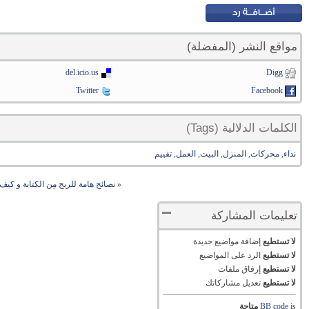
مواقع النشر (المفضلة)
del.icio.us
Digg
Twitter
Facebook
الكلمات الدلالية (Tags)
نداء
,
محركات
,
المنزل
,
البيت
,
العمل
,
تقييم
«
نصائح هامة للربح مِن الكتابة و كيف
تعليمات المشاركة
لا تستطيع
إضافة مواضيع جديدة
لا تستطيع
الرد على المواضيع
لا تستطيع
إرفاق ملفات
لا تستطيع
تعديل مشاركاتك
is
BB code
متاحة