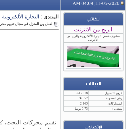
11-05-2020, 04:09 AM
المنتدى :
التجارة الألكترونية
الكاتب
العمل مِن المنزل في مجال تقييم محر
الربح من الانترنت
مشرف قسم التجارة الألكترونية والربح من
الأنترنت
البيانات
تاريخ التسجيل:
Jul 2018
رقم العضوية:
37552
المشاركات:
2,163
بمعدل :
0.73 يوميا
تقييم محركات البحث، يُ
الإتصالات