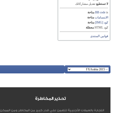
لا تستطيع
تعديل مشاركاتك
is
BB code
متاحة
الابتسامات
متاحة
كود [IMG]
متاحة
كود HTML
معطلة
قوانين المنتدى
تحذير المخاطرة
التجارة بالعملات الأجنبية تتضمن علي قدر كبير من المخاطر ومن الممكن أ