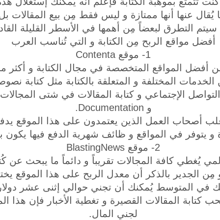
ما كُنت تتمتع بموهبة الكتابة فإعلم أنه يُمكنك إستغلال 
ما يُقال عنها أنها ممتازة و ليس فقط مِن بيع المقالات
سيتم التطرق لبعضاً مِن أهمها في الأسطر القليلة القاد
أفضل مواقع الربح مِن الكتابة و التي تُناسب العرب
1- موقع Contenta
ِن أفضل المواقع المتخصصة في مجال الكتابة و أكثر ما ي
 الخدمات المختلفة و المتعلقة بالكتابة مثل كتابة نصوص
تواصل الإجتماعي و كتابة المقالات في شتى المجالات
و Documentation.
غلب أصحاب العمل الذين يعتمدون على هذا الموقع يدفعو
زة و يتوفر في المواقع و ظائف شهرية الدفع فيها يكو
2- موقع BlastingNews
لمي يُغطي كافة المجالات تقريباً و دائماً ما يبحث عن ك
و مِن الجدير بالذكر أن معدل الربح على هذا الموقع يختل
نك في المتوسط يُمكنك أن تجني حوالي إثنى عشر دول
ُحب كتابة المقالات القصيرة و تغطية الأخبار فإن هذا ال
لجني المال.