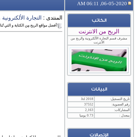
06-05-2020, 06:11 AM
المنتدى :
التجارة الألكترونية
الكاتب
أفضل مواقع الربح مِن الكتابة و التي ت
الربح من الانترنت
مشرف قسم التجارة الألكترونية والربح من
الأنترنت
البيانات
تاريخ التسجيل:
Jul 2018
رقم العضوية:
37552
المشاركات:
2,163
بمعدل :
0.73 يوميا
الإتصالات