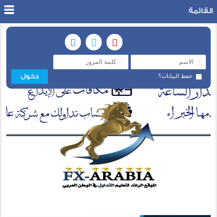
القائمة
حفظ البيانات؟