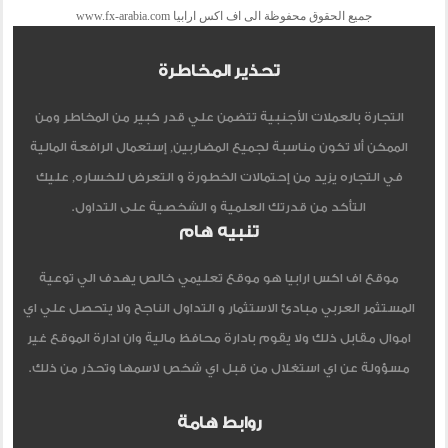
جميع الحقوق محفوظة الى اف اكس ارابيا www.fx-arabia.com
تحذير المخاطرة
التجارة بالعملات الأجنبية تتضمن علي قدر كبير من المخاطر ومن
الممكن ألا تكون مناسبة لجميع المضاربين, إستعمال الرافعة المالية
في التجاره يزيد من إحتمالات الخطورة و التعرض للخساره, عليك
التأكد من قدرتك العلمية و الشخصية على التداول.
تنبيه هام
موقع اف اكس ارابيا هو موقع تعليمي خالص يهدف الي توعية
المستثمر العربي مبادئ الاستثمار و التداول الناجح ولا يتحصل علي اي
اموال مقابل ذلك ولا يقوم بادارة محافظ مالية وان ادارة الموقع غير
مسؤولة عن اي استغلال من قبل اي شخص لاسمها وتحذر من ذلك.
روابط هامة