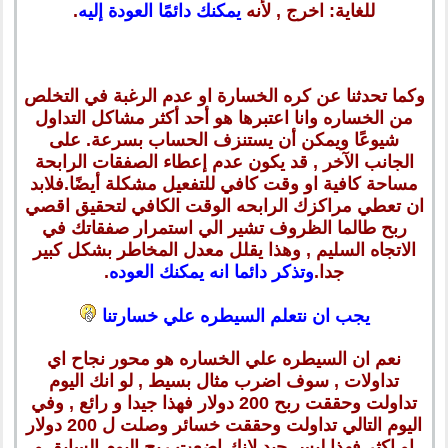
للغاية: اخرج , لأنه
يمكنك دائمًا العودة إليه
.
وكما تحدثنا عن كره الخسارة او عدم الرغبة في التخلص
من الخساره وانا اعتبرها هو أحد أكثر مشاكل التداول
شيوعًا ويمكن أن يستنزف الحساب بسرعة. على
الجانب الآخر , قد يكون عدم إعطاء الصفقات الرابحة
مساحة كافية او وقت كافي للتفعيل مشكلة أيضًا.فلابد
ان تعطي مراكزك الرابحه الوقت الكافي لتحقيق اقصي
ربح طالما الظروف تشير الي استمرار صفقاتك في
الاتجاه السليم , وهذا يقلل معدل المخاطر بشكل كبير
جدا.
وتذكر دائما انه يمكنك العوده
.
يجب ان نتعلم السيطره علي خسارتنا
نعم ان السيطره علي الخساره هو محور نجاح اي
تداولات , سوف اضرب مثال بسيط , لو انك اليوم
تداولت وحققت ربح 200 دولار فهذا جيدا و رائع , وفي
اليوم التالي تداولت وحققت خسائر وصلت ل 200 دولار
او اكثر فهذا ليس جيد لانك اضعت ربح اليوم السابق و