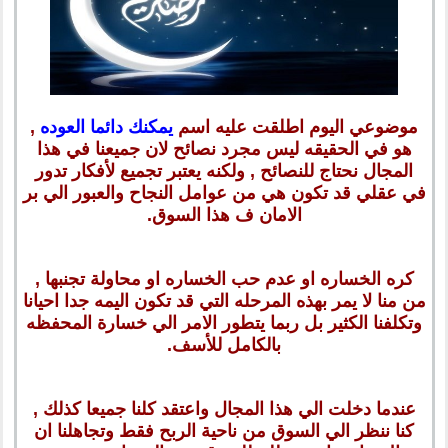
موضوعي اليوم اطلقت عليه اسم
يمكنك دائما العوده
,
هو في الحقيقه ليس مجرد نصائح لان جميعنا في هذا
المجال نحتاج للنصائح , ولكنه يعتبر تجميع لأفكار تدور
في عقلي قد تكون هي من عوامل النجاح والعبور الي بر
الامان ف هذا السوق.
كره الخساره او عدم حب الخساره او محاولة تجنبها ,
من منا لا يمر بهذه المرحله التي قد تكون اليمه جدا احيانا
وتكلفنا الكثير بل ربما يتطور الامر الي خسارة المحفظه
بالكامل للأسف.
عندما دخلت الي هذا المجال واعتقد كلنا جميعا كذلك ,
كنا ننظر الي السوق من ناحية الربح فقط وتجاهلنا ان