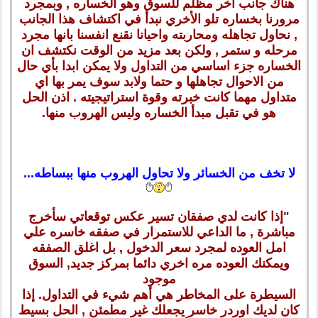
هناك جانب اخر مظلم للسوق وهو الخساره , وبمجرد
مرورنا بخساره تلو الأخري نبدأ في اكتشاف هذا الجانب
, نحاول تجاهله ومحاربته واحيانا نقنع انفسنا بانها مجرد
مرحله و ستمر , ولكن بعد مزيد من الوقت نكتشف ان
الخساره جزء اساسي من التداول ولا يمكن ابدا بأي حال
من الاحوال تجاهلها و حتما ولابد سوف يمر بها اي
متداول مهما كانت خبرته وقوة استراتيجيته . اذن الحل
هو في تقبل مبدأ الخساره وليس الهروب منها.
لا تخف من الخسائر ولا تحاول الهروب منها ببساطه...
"إذا كانت لدي صفقان تسير عكس توقعاتي سأخرج
مباشرة , ما الداعي للاستمرار في صفقه خاسره علي
امل العوده لمجرد سعر الدخول , بل اغلق الصفقه
ويمكنك العوده مره اخري دائما بمركز جديد, السوق
موجود
السيطرة على المخاطر هي أهم شيء في التداول. إذا
كان لديك اوردر خاسر يجعلك غير مطمئن , الحل بسيط