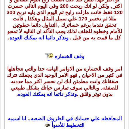
اكتر , ولكن لو انك ربحت 200 وفي اليوم التالي خسرت
120 فقط فانت مازلت رابح ثم اليوم الذي يليه تربح 300
مثلا ثم تخسر 170 علي سبيل المثال وهكذا , فانت
تحقق تقدما برغم خسائرك , التداول دائما خطوتين
للأمام وخطوه للخلف لذلك يجب التأكد ان التاليه لا تمحو
كل ما قمت به من قبل .
وتذكر دائما انه يمكنك العوده
.
وقف الخساره
امر وقف الخساره من الاوامر الهامه جدا والتي نتجاهلها
في كثير من الاحيان , فهو الامر الوحيد الذي يجعلك تترك
صفقاتك وانت مطمئن انك لن تحسر اكثر مما حددته
للصفقه. وبالتالي سوف تمارس حياتك بشكل طبيعي
بدون توتر وقلق .
وتذكر دائما انه يمكنك العوده
.
المحافظه علي حسابك في الظروف الصعبه.. انا اسميه
التخطيط للأسوأ