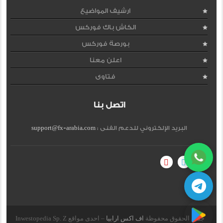
ارشيف المواضيع
الكاش باك فوركس
بورصة فوركس
اعلن معنا
فتاوى
اتصل بنا
البريد الإلكتروني للدعم الفنى :
support@fx-arabia.com
جميع الحقوق محفوظة
اف اكس ارابيا
– احدى مواقع Inwestopedia Sp. Z