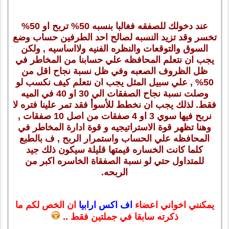
عند دخولك للصفقه فغالبا بنسبه 50% تربح او 50%
تخسر وقد تزيد النسبه لصالح احد الطرفين حساب وضع
السوق والتوقعات والنظره الفنيه ولااساسيه , ولكن
يجب ان نتعلم المحافظه علي حسابنا من المخاطر في
ظل الظروف الصعبه وفي ظل نسبة نجاح اقل من
50% , علي سبيل المثل يجب ان نتعلم كيف نكسب لو
وصلت نسبة نجاح الصفقات الي 30 او 40 في الميه
فقط. لذلك يجب ان نخطط للأسوأ فقد تمر علينا فتره لا
نربح فيها سوي 3 او 4 صفقات من اصل 10 صفقات ,
وهنا تظهر قوة الاستراتيجيه و قوة ادارة المخاطر في
المحافظه علي الحساب واستمرار الربح , ف بالطبع
كلما كانت الخساره قيمتها قليلة سيكون ذلك جيد
للمتداول حتي لو نسبة الصفقاة الخاسره اكبر من
الربحه.
يمكنني اخواني اعضاء
اف اكس ارابيا
ان الخص لكم ما
ذكرته سابقا في جملتين فقط ..