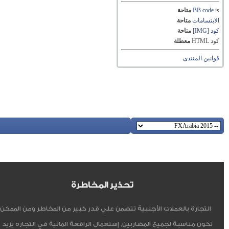
is
BB code
متاحة
الابتسامات
متاحة
كود [IMG]
متاحة
كود HTML
معطلة
قوانين المنتدى
تحذير المخاطرة
التجارة بالعملات الأجنبية تتضمن علي قدر كبير من المخاطر ومن الممكن أ
تكون مناسبة لجميع المضاربين, إستعمال الرافعة المالية في التجاره يزيد 