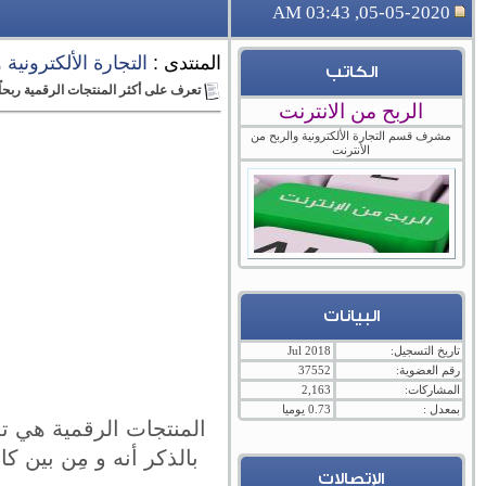
05-05-2020, 03:43 AM
المنتدى :
التجارة الألكترونية
الكاتب
تعرف على أكثر المنتجات الرقمية ربحاً
الربح من الانترنت
مشرف قسم التجارة الألكترونية والربح من
الأنترنت
البيانات
تاريخ التسجيل:
Jul 2018
رقم العضوية:
37552
المشاركات:
2,163
بمعدل :
0.73 يوميا
المنتجات الرقمية هي تلك
بالذكر أنه و مِن بين ك
الإتصالات