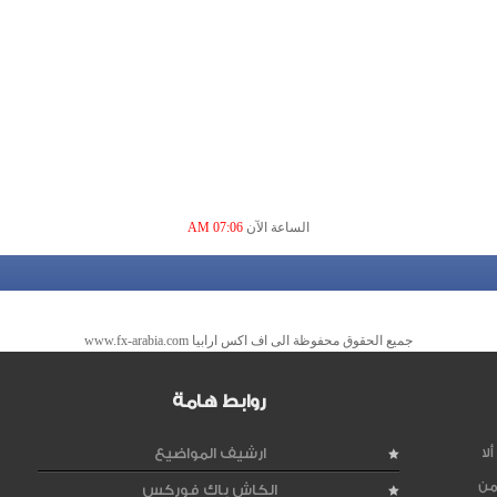
الساعة الآن
07:06 AM
جميع الحقوق محفوظة الى اف اكس ارابيا www.fx-arabia.com
روابط هامة
لا
ارشيف المواضيع
من
الكاش باك فوركس