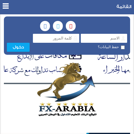
القائمة
حفظ البيانات؟