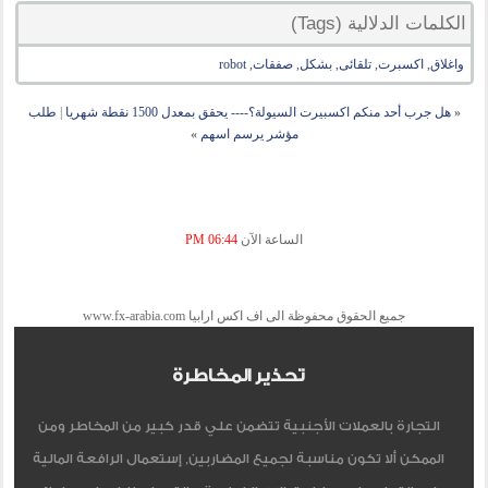
الكلمات الدلالية (Tags)
واغلاق
,
اكسبرت
,
تلقائى
,
بشكل
,
صفقات
,
robot
«
هل جرب أحد منكم اكسبيرت السيولة؟---- يحقق بمعدل 1500 نقطة شهريا
|
طلب
مؤشر يرسم اسهم
»
الساعة الآن
06:44 PM
جميع الحقوق محفوظة الى اف اكس ارابيا www.fx-arabia.com
تحذير المخاطرة
التجارة بالعملات الأجنبية تتضمن علي قدر كبير من المخاطر ومن
الممكن ألا تكون مناسبة لجميع المضاربين, إستعمال الرافعة المالية