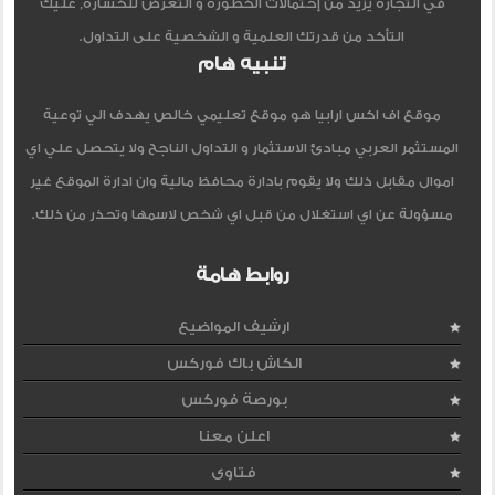
في التجاره يزيد من إحتمالات الخطورة و التعرض للخساره, عليك
التأكد من قدرتك العلمية و الشخصية على التداول.
تنبيه هام
موقع اف اكس ارابيا هو موقع تعليمي خالص يهدف الي توعية
المستثمر العربي مبادئ الاستثمار و التداول الناجح ولا يتحصل علي اي
اموال مقابل ذلك ولا يقوم بادارة محافظ مالية وان ادارة الموقع غير
مسؤولة عن اي استغلال من قبل اي شخص لاسمها وتحذر من ذلك.
روابط هامة
ارشيف المواضيع
الكاش باك فوركس
بورصة فوركس
اعلن معنا
فتاوى