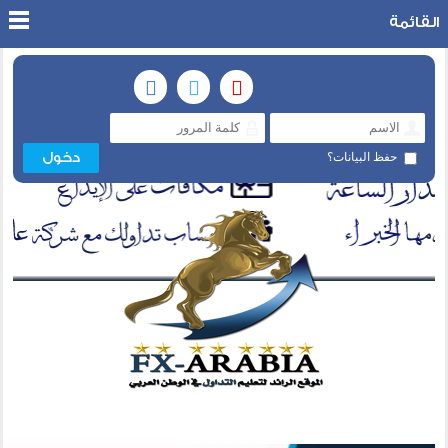
القائمة
حفظ البيانات؟