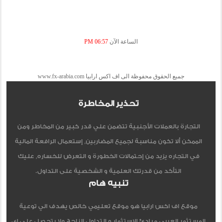
الساعة الآن
06:57 PM
جميع الحقوق محفوظة الى اف اكس ارابيا www.fx-arabia.com
تحذير المخاطرة
التجارة بالعملات الأجنبية تتضمن علي قدر كبير من المخاطر ومن
الممكن ألا تكون مناسبة لجميع المضاربين, إستعمال الرافعة المالية
في التجاره يزيد من إحتمالات الخطورة و التعرض للخساره, عليك
التأكد من قدرتك العلمية و الشخصية على التداول.
تنبيه هام
موقع اف اكس ارابيا هو موقع تعليمي خالص يهدف الي توعية
المستثمر العربي مبادئ الاستثمار و التداول الناجح ولا يتحصل علي اي