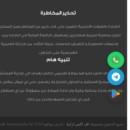
تحذير المخاطرة
التجارة بالعملات الأجنبية تتضمن علي قدر كبير من المخاطر ومن الممكن أ
تكون مناسبة لجميع المضاربين, إستعمال الرافعة المالية في التجاره يزيد 
إحتمالات الخطورة و التعرض للخساره, عليك التأكد من قدرتك العلمية 
الشخصية على التداول.
تنبيه هام
موقع اف اكس ارابيا هو موقع تعليمي خالص يهدف الي توعية المستثم
العربي مبادئ الاستثمار و التداول الناجح ولا يتحصل علي اي اموال مقابل 
ولا يقوم بادارة محافظ مالية وان ادارة الموقع غير مسؤولة عن اي استغلال
قبل اي شخص لاسمها وتحذر من ذلك.
جميع الحقوق محفوظة
اف اكس ارابيا
– احدى مواقع Inwestopedia Sp. Z O.O. للاستشارات و التدريب – جمهورية بولندا الإتحادية.