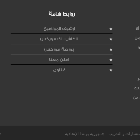
روابط هامة
لا
ارشيف المواضيع
من
الكاش باك فوركس
و
بورصة فوركس
اعلن معنا
فتاوى
ر
ذلك
 من
m