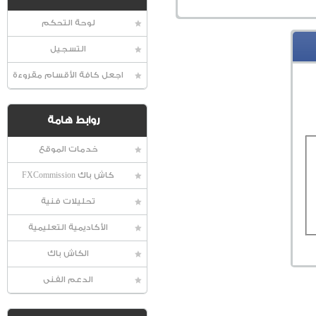
لوحة التحكم
التسجيل
اجعل كافة الأقسام مقروءة
روابط هامة
خدمات الموقع
كاش باك FXCommission
تحليلات فنية
الأكاديمية التعليمية
الكاش باك
الدعم الفنى