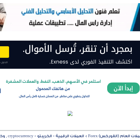
ت العام (الفوركس) Forex
>
العملات الرقمية - الكريبتو - cryptocurrency , وكل ما يتعلق بها