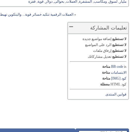
مليار
,
لسوق
,
ومكاسب
,
المشفرة
,
العملات
,
بحوالى
,
دولار
,
قوية
,
قفزة
«
العملات الرقمية تتكبد خسائر قوية... والبتكوين تهبط دون 10000
تعليمات المشاركة
لا تستطيع
إضافة مواضيع جديدة
لا تستطيع
الرد على المواضيع
لا تستطيع
إرفاق ملفات
لا تستطيع
تعديل مشاركاتك
is
BB code
متاحة
الابتسامات
متاحة
كود [IMG]
متاحة
كود HTML
معطلة
قوانين المنتدى