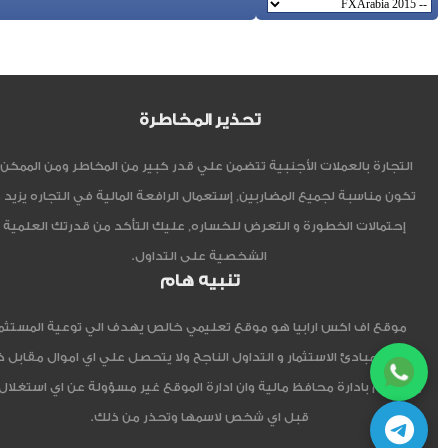
تحذير المخاطرة
التجارة بالعملات الأجنبية تتضمن علي قدر كبير من المخاطر ومن الممكن أ
تكون مناسبة لجميع المضاربين, إستعمال الرافعة المالية في التجاره يزيد 
إحتمالات الخطورة و التعرض للخساره, عليك التأكد من قدرتك العلمية 
الشخصية على التداول.
تنبيه هام
موقع اف اكس ارابيا هو موقع تعليمي خالص يهدف الي توعية المستثم
العربي مبادئ الاستثمار و التداول الناجح ولا يتحصل علي اي اموال مقابل 
ولا يقوم بادارة محافظ مالية وان ادارة الموقع غير مسؤولة عن اي استغلال
قبل اي شخص لاسمها وتحذر من ذلك.