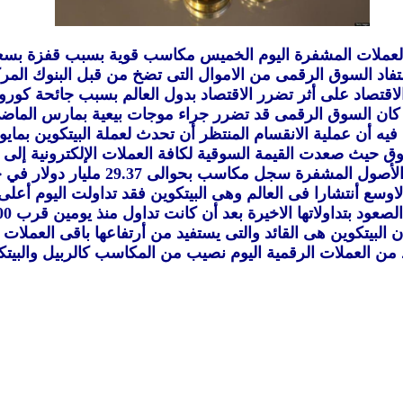
عملات المشفرة اليوم الخميس مكاسب قوية بسبب قفزة بسعر 
فاد السوق الرقمى من الاموال التى تضخ من قبل البنوك المر
لاقتصاد على أثر تضرر الاقتصاد بدول العالم بسبب جائحة كورونا
 كان السوق الرقمى قد تضرر جراء موجات بيعية بمارس الماضى
يه أن عملية الانقسام المنتظر أن تحدث لعملة البيتكوين بمايو
صعدت القيمة السوقية لكافة العملات الإلكترونية إلى 257.64 مليار دولار .
فرة سجل مكاسب بحوالى 29.37 مليار دولار في خلال 24 ساعة .
سع أنتشارا فى العالم وهى البيتكوين فقد تداولت اليوم أعلى مستوى 000
د بتداولاتها الاخيرة بعد أن كانت تداول منذ يومين قرب 7000 دولار .
ن البيتكوين هى القائد والتى يستفيد من أرتفاعها باقى العملات 
 من العملات الرقمية اليوم نصيب من المكاسب كالربيل والبيت