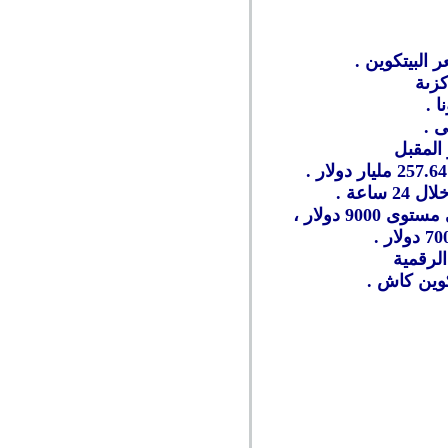
البيتكوين .
كزىة
 .
 .
 المقبل
9 دولار ،
الرقمية
كوين كاش .