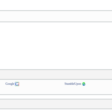
Google
StumbleUpon