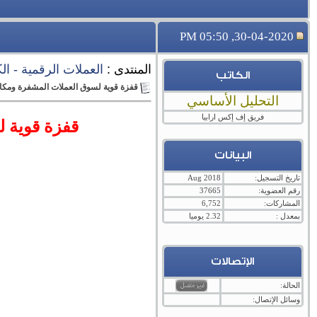
30-04-2020, 05:50 PM
المنتدى :
العملات الرقمية - الكريبتو - cryptocurrency ,
الكاتب
قفزة قوية لسوق العملات المشفرة ومكاسب بحوالى 
التحليل الأساسي
فريق إف إكس ارابيا
قفزة قوية لسو
البيانات
تاريخ التسجيل:
Aug 2018
رقم العضوية:
37665
المشاركات:
6,752
بمعدل :
2.32 يوميا
الإتصالات
الحالة:
وسائل الإتصال: