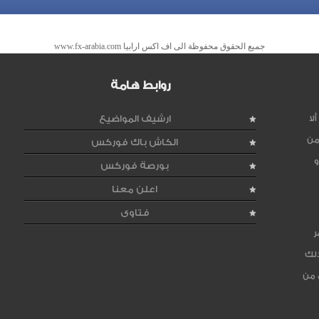
جميع الحقوق محفوظة الى اف اكس ارابيا www.fx-arabia.com
روابط هامة
لا
ارشيف المواضيع
من
الكاش باك فوركس
و
بورصة فوركس
اعلن معنا
فتاوى
ر
ذلك
 من