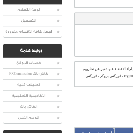
لوحة التحكم
التسجيل
اجعل كافة الأقسام مقروءة
روابط هامة
خدمات الموقع
راء الاعضاء عنها تعبر عن تجاربهم
كاش باك FXCommission
الشخصية و ليست اراء المنتدى ، ، ETH ، XRP ، BTC ، ميتاتريدر ، ايفون ، منصة ، شركة فوركس ،تداول العملات الرقمية ، تخزين العملات الرقمية ، الكريبتو ، cryptocurrency ، coinmarketcap ، فوركس بروكر ، فوركس ،
تحليلات فنية
الأكاديمية التعليمية
الكاش باك
الدعم الفنى