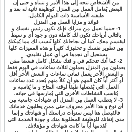
مِن الأشخاص تتجه إلى هذا الأمر و تتبناه و حتى إن
البعض يُعامل العمل مِن المنزل كوظيفة ثانية له بعد و
ظيفته الأساسية ذات الدوام الكامل.
فوائد و مزايا العمل مِن المنزل
1- حينما تعمل مِن منزلك فإنك تكون رئيس نفسك و
بالتالي أرباحك تكون لك كاملة دون و جود أي و سيط
ليقتسم معك، كما أن نجاحاتك كلها تُنسب لك مما يُمكنك
مِن تطوير نفسك و تحفيزك كثيراً و هذه المميزات كلها
يستحيل أن تجدها في أي عمل تقليدي.
2- كما أنك تتحكم في و قتك بشكل كامل فبعضاً ممَن
يعملون مِن المنزل يعملون لثلاث ساعات في اليوم فقط
و البعض الأخر يعمل ثماني ساعات و البعض الأخر أقل
أو أكثر أياً كان المهم هو أن كلاً منهم يُحدد عدد ساعات
العمل التي يُفضلها طبقاً لوقته المتاح و ما يُناسبه و
يُناسب النشاطات الأخرى التي يُمارسها في حياته.
3- لا يتطلب العمل مِن المنزل أي شهادات جامعية مِن
أي نوع و هذا الأمر معروف حتى ممن يطلبون خدماتك
فالفيصل هنا ليس سنوات دراستك أو شهادتك و إنما
مدى إتقانك للوظيفة المطلوبة منك و جودة الخدمة التي
تُقدمها أياً ما كانت شهادتك و مؤهلاتك.