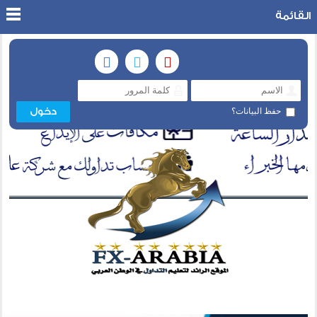
القائمة
حفظ البيانات؟