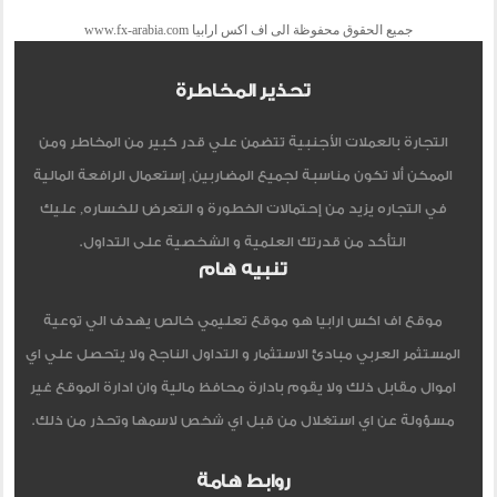
جميع الحقوق محفوظة الى اف اكس ارابيا www.fx-arabia.com
تحذير المخاطرة
التجارة بالعملات الأجنبية تتضمن علي قدر كبير من المخاطر ومن
الممكن ألا تكون مناسبة لجميع المضاربين, إستعمال الرافعة المالية
في التجاره يزيد من إحتمالات الخطورة و التعرض للخساره, عليك
التأكد من قدرتك العلمية و الشخصية على التداول.
تنبيه هام
موقع اف اكس ارابيا هو موقع تعليمي خالص يهدف الي توعية
المستثمر العربي مبادئ الاستثمار و التداول الناجح ولا يتحصل علي اي
اموال مقابل ذلك ولا يقوم بادارة محافظ مالية وان ادارة الموقع غير
مسؤولة عن اي استغلال من قبل اي شخص لاسمها وتحذر من ذلك.
روابط هامة