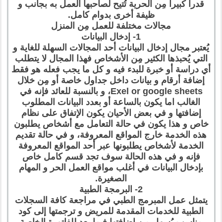
قدراً كبيراً مِن الحرية تُتيح لصاحبها العمل به بجانب و
ظيفة أخرى بدوام كامل.
مجالات مختلفة للعمل مِن المنزل
1- إدخال البيانات
يُعتبر مجال إدخال البيانات أحد المجالات السهلة للغاية و
التي يُحبذها الكثير مِن الأشخاص فهذا المجال لا يتطلب
أي دراسة أو خبرة للبدء فيه و كل ما يجب فعله هو فقط
إضافة أرقام و بيانات داخل جداول خاصة أو مِن خلال
Exel or google sheets، و بالنسبة للعائد فإنه في
الغالب اما يكون بالساعة أو بعدد البيانات المطلوب
إضافتها و في بعض الأحيان يكون الإتفاق على نظام
خاص و هذا يكون في حالة التعامل مع أشخاص يطلبون
هذه الخدمة خارج المواقع المعروفة، و في حالة تقديم
الخدمة لأشخاص يطلبونها عبر أحد المواقع المعروفة
فإنه و في هذه الحالة سوف تجد قسم كامل خاص
بإدخال البيانات في أغلب مواقع العمل الحر و المهام
الصغيرة.
2- البرمجة الطبية
يتمثل عمل المبرمج الطبي في مراجعة كافة السجلات
الطبية للخدمات المقدمة للمريض و ترجمتها إلى كود
مناسب يُسهل مِن إضافتها فيما بعد للفاتورة الخاصة