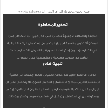
جميع الحقوق محفوظة الى اف اكس ارابيا www.fx-arabia.com
تحذير المخاطرة
التجارة بالعملات الأجنبية تتضمن علي قدر كبير من المخاطر ومن
الممكن ألا تكون مناسبة لجميع المضاربين, إستعمال الرافعة المالية
في التجاره يزيد من إحتمالات الخطورة و التعرض للخساره, عليك
التأكد من قدرتك العلمية و الشخصية على التداول.
تنبيه هام
موقع اف اكس ارابيا هو موقع تعليمي خالص يهدف الي توعية
المستثمر العربي مبادئ الاستثمار و التداول الناجح ولا يتحصل علي اي
اموال مقابل ذلك ولا يقوم بادارة محافظ مالية وان ادارة الموقع غير
مسؤولة عن اي استغلال من قبل اي شخص لاسمها وتحذر من ذلك.