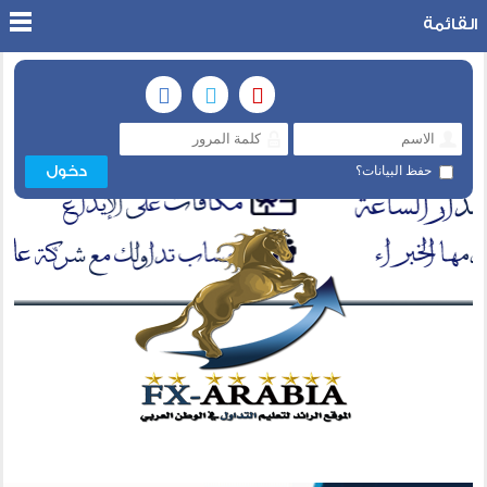
القائمة
حفظ البيانات؟