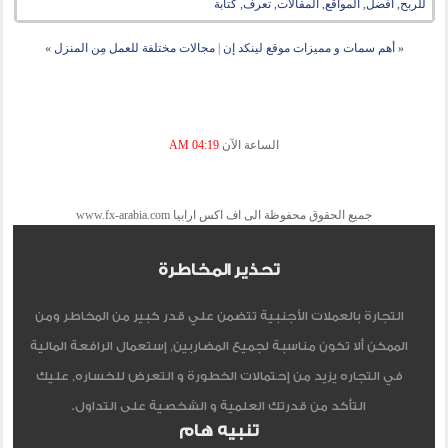
للربح
,
أفضل
,
المواقع
,
المقالات
,
تعرف
,
كتابة
«
أهم سمات و مميزات موقع لينكد إن
|
مجالات مختلفة للعمل مِن المنزل
»
الساعة الآن
04:19 AM
جميع الحقوق محفوظة الى اف اكس ارابيا www.fx-arabia.com
تحذير المخاطرة
التجارة بالعملات الأجنبية تتضمن علي قدر كبير من المخاطر ومن
الممكن ألا تكون مناسبة لجميع المضاربين, إستعمال الرافعة المالية
في التجاره يزيد من إحتمالات الخطورة و التعرض للخساره, عليك
التأكد من قدرتك العلمية و الشخصية على التداول.
تنبيه هام