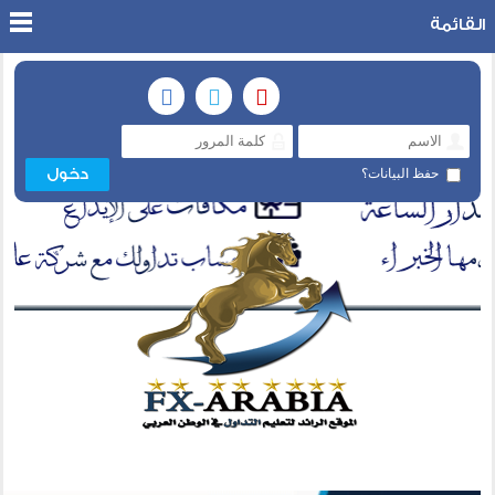
القائمة
حفظ البيانات؟