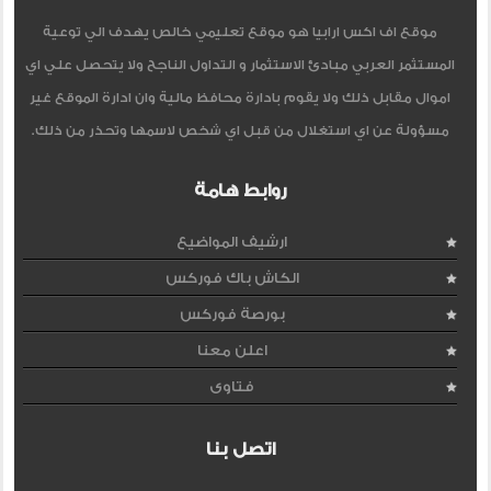
موقع اف اكس ارابيا هو موقع تعليمي خالص يهدف الي توعية
المستثمر العربي مبادئ الاستثمار و التداول الناجح ولا يتحصل علي اي
اموال مقابل ذلك ولا يقوم بادارة محافظ مالية وان ادارة الموقع غير
مسؤولة عن اي استغلال من قبل اي شخص لاسمها وتحذر من ذلك.
روابط هامة
ارشيف المواضيع
الكاش باك فوركس
بورصة فوركس
اعلن معنا
فتاوى
اتصل بنا