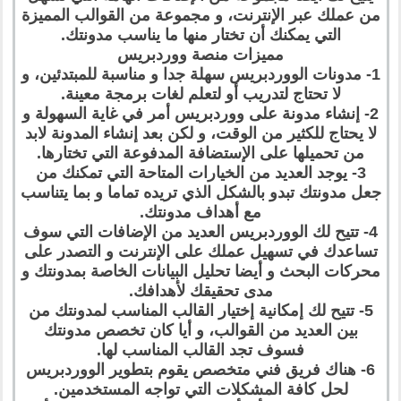
من عملك عبر الإنترنت، و مجموعة من القوالب المميزة
التي يمكنك أن تختار منها ما يناسب مدونتك.
مميزات منصة ووردبريس
1- مدونات الووردبريس سهلة جدا و مناسبة للمبتدئين، و
لا تحتاج لتدريب أو لتعلم لغات برمجة معينة.
2- إنشاء مدونة على ووردبريس أمر في غاية السهولة و
لا يحتاج للكثير من الوقت، و لكن بعد إنشاء المدونة لابد
من تحميلها على الإستضافة المدفوعة التي تختارها.
3- يوجد العديد من الخيارات المتاحة التي تمكنك من
جعل مدونتك تبدو بالشكل الذي تريده تماما و بما يتناسب
مع أهداف مدونتك.
4- تتيح لك الووردبريس العديد من الإضافات التي سوف
تساعدك في تسهيل عملك على الإنترنت و التصدر على
محركات البحث و أيضا تحليل البيانات الخاصة بمدونتك و
مدى تحقيقك لأهدافك.
5- تتيح لك إمكانية إختيار القالب المناسب لمدونتك من
بين العديد من القوالب، و أيا كان تخصص مدونتك
فسوف تجد القالب المناسب لها.
6- هناك فريق فني متخصص يقوم بتطوير الووردبريس
لحل كافة المشكلات التي تواجه المستخدمين.