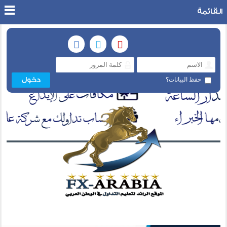
القائمة
حفظ البيانات؟