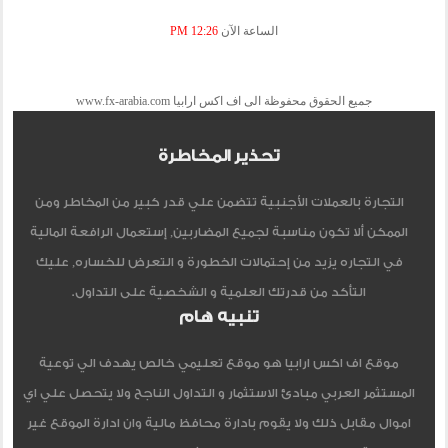
الساعة الآن
12:26 PM
جميع الحقوق محفوظة الى اف اكس ارابيا www.fx-arabia.com
تحذير المخاطرة
التجارة بالعملات الأجنبية تتضمن علي قدر كبير من المخاطر ومن
الممكن ألا تكون مناسبة لجميع المضاربين, إستعمال الرافعة المالية
في التجاره يزيد من إحتمالات الخطورة و التعرض للخساره, عليك
التأكد من قدرتك العلمية و الشخصية على التداول.
تنبيه هام
موقع اف اكس ارابيا هو موقع تعليمي خالص يهدف الي توعية
المستثمر العربي مبادئ الاستثمار و التداول الناجح ولا يتحصل علي اي
اموال مقابل ذلك ولا يقوم بادارة محافظ مالية وان ادارة الموقع غير