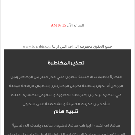
الساعة الآن
07:35 AM
جميع الحقوق محفوظة الى اف اكس ارابيا www.fx-arabia.com
تحذير المخاطرة
التجارة بالعملات الأجنبية تتضمن علي قدر كبير من المخاطر ومن
الممكن ألا تكون مناسبة لجميع المضاربين, إستعمال الرافعة المالية
في التجاره يزيد من إحتمالات الخطورة و التعرض للخساره, عليك
التأكد من قدرتك العلمية و الشخصية على التداول.
تنبيه هام
موقع اف اكس ارابيا هو موقع تعليمي خالص يهدف الي توعية
المستثمر العربي مبادئ الاستثمار و التداول الناجح ولا يتحصل علي اي