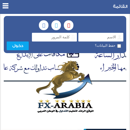
القائمة
حفظ البيانات؟