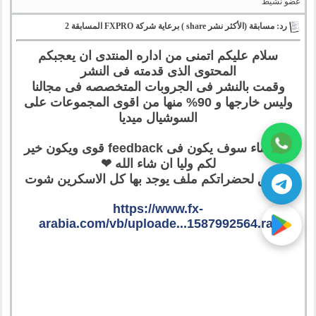
عضو نشيط
رد: مسابقة (الأكثر نشر share ) برعاية شركة FXPRO المسابقة 2
سلام عليكم اتمنى من اداره المنتدى ان يعجبكم
المحتوى الذى قدمته فى النشر
وقمت بالنشر فى الجروبات المتخصصه فى مجالنا
وليس خارجها و 90% منها من اقوى المجموعات على
السوشيال ميديا
وان شاء سوف يكون فى feedback قوى ويكون خير
لكم وليا ان شاء الله ❤
مرافق لحضراتكم ملف يوجد بها كل الاسكرين شوت
https://www.fx-
arabia.com/vb/uploade...1587992564.rar