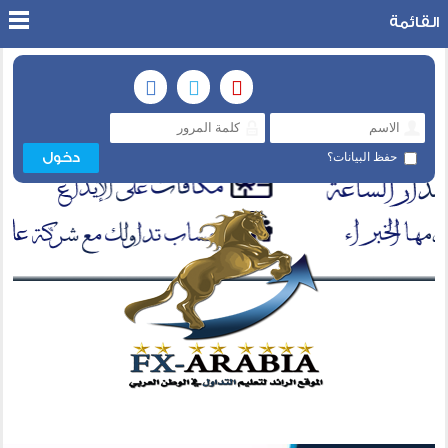
القائمة
حفظ البيانات؟