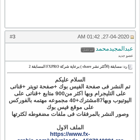
3
#
27-04-2020, 01:42 AM
عبدالمجيدمحمد
عضو جديد
رد: مسابقة (الأكثر نشر share ) برعاية شركة FXPRO المسابقة 2
السلام عليكم
تم النشر فى صفحة الفيس بوك +صفحة تويتر +قناتى
على التليجرام وبها اكثر من900 متابع +قناتى على
اليوتيوب وبها87مشترك+40 مجموعه مهتمه بالفوركس
على موقع فيس بوك
وصور النشر بالمرفقات فى ملفات مضغوطه لكثرتها
الملف الاول
https://www.fx-