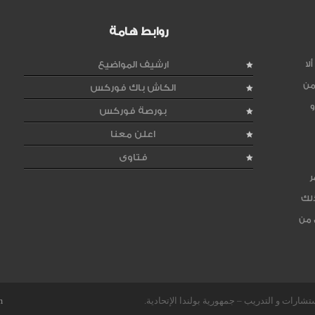
روابط هامة
لا
ارشيف المواضيع
من
الكاش باك فوركس
و
بورصة فوركس
اعلن معنا
فتاوى
ر
ذلك
 من
m