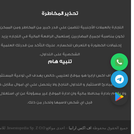
تحذير المخاطرة
التجارة بالعملات الأجنبية تتضمن علي قدر كبير من المخاطر ومن الممكن أ
تكون مناسبة لجميع المضاربين, إستعمال الرافعة المالية في التجاره يزيد 
إحتمالات الخطورة و التعرض للخساره, عليك التأكد من قدرتك العلمية 
الشخصية على التداول.
تنبيه هام
موقع اف اكس ارابيا هو موقع تعليمي خالص يهدف الي توعية المستثم
العربي مبادئ الاستثمار و التداول الناجح ولا يتحصل علي اي اموال مقابل 
ولا يقوم بادارة محافظ مالية وان ادارة الموقع غير مسؤولة عن اي استغلال
قبل اي شخص لاسمها وتحذر من ذلك.
جميع الحقوق محفوظة
اف اكس ارابيا
– احدى مواقع Inwestopedia Sp. Z O.O. للاستشارات و التدريب – جمهورية بولندا الإتحادية.