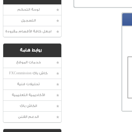
لوحة التحكم
التسجيل
اجعل كافة الأقسام مقروءة
روابط هامة
خدمات الموقع
كاش باك FXCommission
تحليلات فنية
الأكاديمية التعليمية
الكاش باك
الدعم الفنى