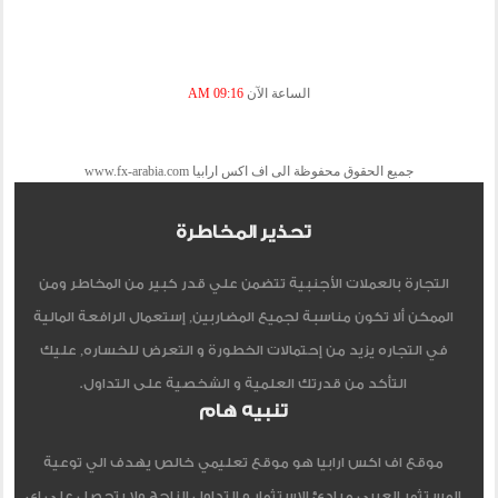
الساعة الآن
09:16 AM
جميع الحقوق محفوظة الى اف اكس ارابيا www.fx-arabia.com
تحذير المخاطرة
التجارة بالعملات الأجنبية تتضمن علي قدر كبير من المخاطر ومن
الممكن ألا تكون مناسبة لجميع المضاربين, إستعمال الرافعة المالية
في التجاره يزيد من إحتمالات الخطورة و التعرض للخساره, عليك
التأكد من قدرتك العلمية و الشخصية على التداول.
تنبيه هام
موقع اف اكس ارابيا هو موقع تعليمي خالص يهدف الي توعية
المستثمر العربي مبادئ الاستثمار و التداول الناجح ولا يتحصل علي اي