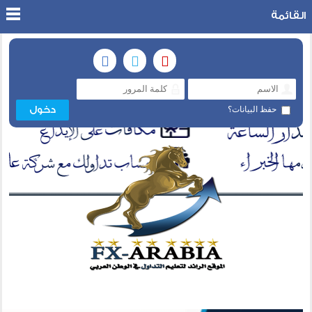
القائمة
حفظ البيانات؟