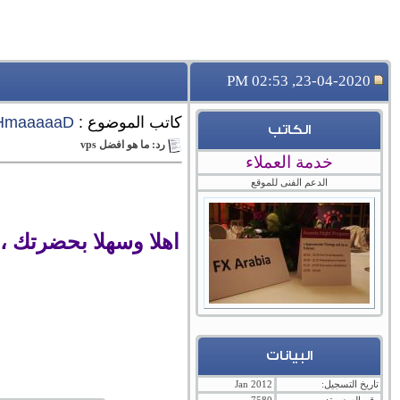
23-04-2020, 02:53 PM
كاتب الموضوع :
HmaaaaaD
الكاتب
رد: ما هو افضل vps
خدمة العملاء
الدعم الفنى للموقع
اهلا وسهلا بحضرتك ،
البيانات
تاريخ التسجيل:
Jan 2012