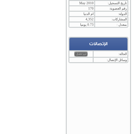
تاريخ التسجيل:
May 2010
رقم العضوية:
170
الدولة:
ام الدنيا
المشاركات:
4,352
بمعدل :
0.73 يوميا
الإتصالات
الحالة:
وسائل الإتصال: