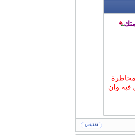
متك
مخاطرة
 فيه وان