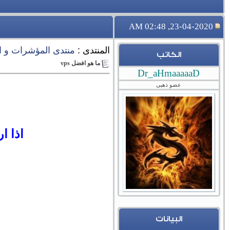
23-04-2020, 02:48 AM
المنتدى :
منتدى المؤشرات و ا
الكاتب
ما هو افضل vps
Dr_aHmaaaaaD
عضو ذهبى
اذا ا
البيانات