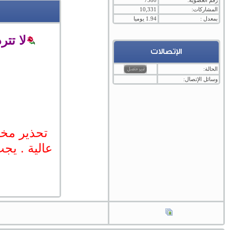
رقم العضوية:
7580
المشاركات:
10,331
بمعدل :
1.94 يوميا
لا تت
الإتصالات
الحالة:
وسائل الإتصال:
تحذير مخا
عالية . يجب