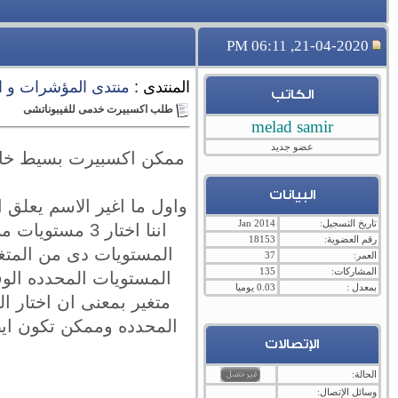
21-04-2020, 06:11 PM
المنتدى :
منتدى المؤشرات و ا
الكاتب
طلب اكسبيرت خدمى للفيبوناتشى
melad samir
عضو جديد
ممكن اكسبيرت بسيط خاص با
البيانات
واول ما اغير الاسم يعلق 
تاريخ التسجيل:
Jan 2014
رقم العضوية:
18153
المستويات دى من المتغي
العمر:
37
المشاركات:
135
بمعدل :
0.03 يوميا
المحدده وممكن تكون ايضا متغير اذا اختارت مثلا
الإتصالات
الحالة:
وسائل الإتصال: