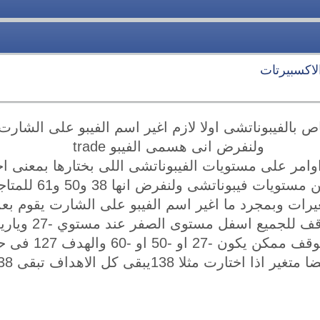
لاكسبيرتات
لفيبوناتشى اولا لازم اغير اسم الفيبو على الشارت ا
ولنفرض انى هسمى الفيبو trade
اوامر على مستويات الفيبوناتشى اللى بختارها بمعنى ا
اننا اختار 3 مستويات من
رات وبمجرد ما اغير اسم الفيبو على الشارت يقوم بع
المستويات المحدده 
 138يبقى كل الاهداف تبقى 138 وشكرا ليك استاذى