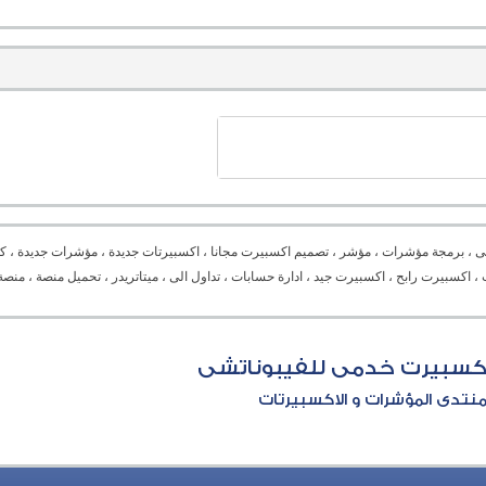
ى ، برمجة مؤشرات ، مؤشر ، تصميم اكسبيرت مجانا ، اكسبيرتات جديدة ، مؤشرات جديدة ، كل
Expert advisor ،  ، دورة برمجة ، برمجة اكسبيرت ، اكسبيرت رابح ، اكسبيرت جيد ، ادارة حسابات ، تداول الى ، ميتاتريدر ، تح
كسبيرت خدمى للفيبوناتشى
نتدى المؤشرات و الاكسبيرتات