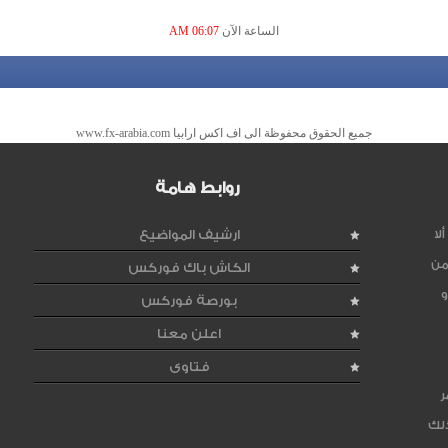
الساعة الآن
06:07 AM
جميع الحقوق محفوظة الى اف اكس ارابيا www.fx-arabia.com
روابط هامة
لا
ارشيف المواضيع
من
الكاش باك فوركس
و
بورصة فوركس
اعلن معنا
فتاوى
ر
ذلك