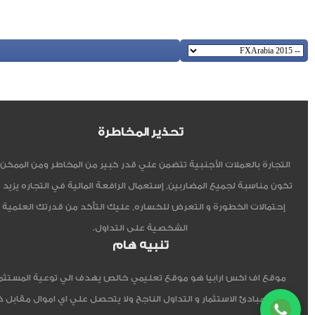
تحذير المخاطرة
التجارة بالعملات الأجنبية تتضمن علي قدر كبير من المخاطر ومن الممكن أ
تكون مناسبة لجميع المضاربين, إستعمال الرافعة المالية في التجاره يزيد 
إحتمالات الخطورة و التعرض للخساره, عليك التأكد من قدرتك العلمية 
الشخصية على التداول.
تنبيه هام
موقع اف اكس ارابيا هو موقع تعليمي خالص يهدف الي توعية المستثم
العربي مبادئ الاستثمار و التداول الناجح ولا يتحصل علي اي اموال مقابل 