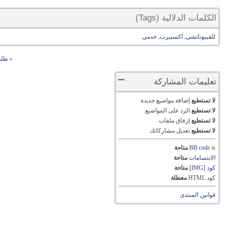
الكلمات الدلالية (Tags)
للفيبوناتشى
,
اكسبيرت
,
خدمي
«
طلب
تعليمات المشاركة
لا تستطيع
إضافة مواضيع جديدة
لا تستطيع
الرد على المواضيع
لا تستطيع
إرفاق ملفات
لا تستطيع
تعديل مشاركاتك
is
BB code
متاحة
الابتسامات
متاحة
كود [IMG]
متاحة
كود HTML
معطلة
قوانين المنتدى