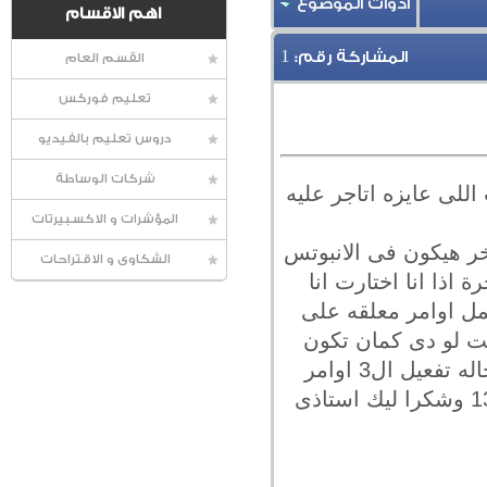
أدوات الموضوع
اهم الاقسام
1
المشاركة رقم:
القسم العام
تعليم فوركس
دروس تعليم بالفيديو
شركات الوساطة
للى عايزه اتاجر عليه
المؤشرات و الاكسبيرتات
خر هيكون فى الانبوتس
الشكاوى و الاقتراحات
 مستويات فيبوناتشى ولنفرض انها 38 و50 و61 للمتاجرة اذا انا اختارت انا
مل اوامر معلقه على
الوقف للجميع اسفل مستوى الصفر عند مستوي -27 وياريت لو دى كمان تكون
متغير بمعنى ان اختار الوقف ممكن يكون -27 او -50 او -60 والهدف 127 فى حاله تفعيل ال3 اوامر