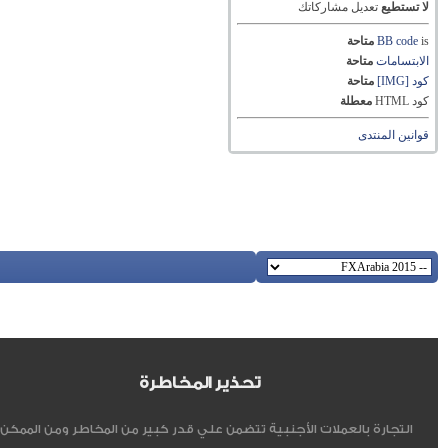
لا تستطيع
تعديل مشاركاتك
is
BB code
متاحة
الابتسامات
متاحة
كود [IMG]
متاحة
كود HTML
معطلة
قوانين المنتدى
تحذير المخاطرة
التجارة بالعملات الأجنبية تتضمن علي قدر كبير من المخاطر ومن الممكن أ