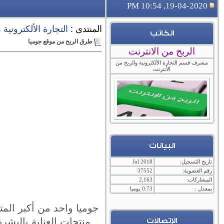
19-04-2020, 10:54 PM
المنتدى :
التجارة الألكترونية
الكاتب
طرق الربح من موقع جوميا
الربح من الانترنت
مشرف قسم التجارة الألكترونية والربح من
الأنترنت
البيانات
تاريخ التسجيل:
Jul 2018
رقم العضوية:
37552
المشاركات:
2,163
بمعدل :
0.73 يوميا
جوميا واحد من أكبر المت
منتجات العناية بالبشر
الإتصالات