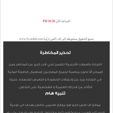
الساعة الآن
04:28 PM
جميع الحقوق محفوظة الى اف اكس ارابيا www.fx-arabia.com
تحذير المخاطرة
التجارة بالعملات الأجنبية تتضمن علي قدر كبير من المخاطر ومن
الممكن ألا تكون مناسبة لجميع المضاربين, إستعمال الرافعة المالية
في التجاره يزيد من إحتمالات الخطورة و التعرض للخساره, عليك
التأكد من قدرتك العلمية و الشخصية على التداول.
تنبيه هام
موقع اف اكس ارابيا هو موقع تعليمي خالص يهدف الي توعية
المستثمر العربي مبادئ الاستثمار و التداول الناجح ولا يتحصل علي اي