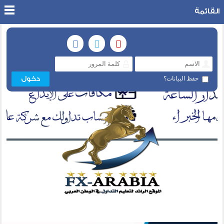
القائمة
حفظ البيانات؟