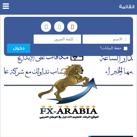
القائمة
حفظ البيانات؟