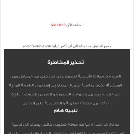
الساعة الآن
06:15 AM
جميع الحقوق محفوظة الى اف اكس ارابيا www.fx-arabia.com
تحذير المخاطرة
التجارة بالعملات الأجنبية تتضمن علي قدر كبير من المخاطر ومن
الممكن ألا تكون مناسبة لجميع المضاربين, إستعمال الرافعة المالية
في التجاره يزيد من إحتمالات الخطورة و التعرض للخساره, عليك
التأكد من قدرتك العلمية و الشخصية على التداول.
تنبيه هام
موقع اف اكس ارابيا هو موقع تعليمي خالص يهدف الي توعية
المستثمر العربي مبادئ الاستثمار و التداول الناجح ولا يتحصل علي اي