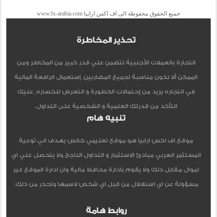
جميع الحقوق محفوظة الى اف اكس ارابيا www.fx-arabia.com
تحذير المخاطرة
التجارة بالعملات الأجنبية تتضمن علي قدر كبير من المخاطر ومن
الممكن ألا تكون مناسبة لجميع المضاربين, إستعمال الرافعة المالية
في التجاره يزيد من إحتمالات الخطورة و التعرض للخساره, عليك
التأكد من قدرتك العلمية و الشخصية على التداول.
تنبيه هام
موقع اف اكس ارابيا هو موقع تعليمي خالص يهدف الي توعية
المستثمر العربي مبادئ الاستثمار و التداول الناجح ولا يتحصل علي اي
اموال مقابل ذلك ولا يقوم بادارة محافظ مالية وان ادارة الموقع غير
مسؤولة عن اي استغلال من قبل اي شخص لاسمها وتحذر من ذلك.
روابط هامة