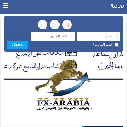
القائمة
حفظ البيانات؟