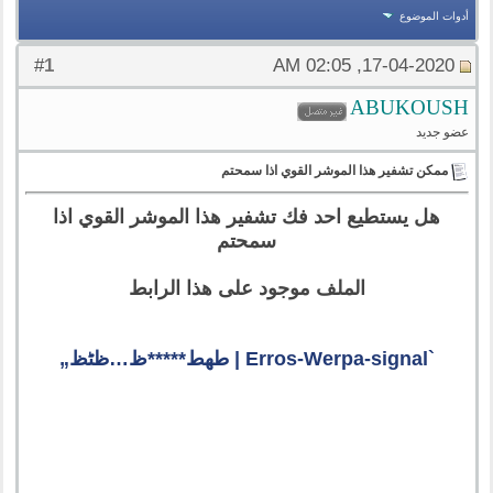
أدوات الموضوع
1
#
17-04-2020, 02:05 AM
ABUKOUSH
عضو جديد
ممكن تشفير هذا الموشر القوي اذا سمحتم
هل يستطيع احد فك تشفير هذا الموشر القوي اذا
سمحتم
الملف موجود على هذا الرابط
`Erros-Werpa-signal | طھط*****ظ…ظٹظ„