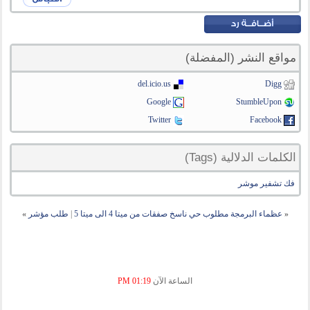
مواقع النشر (المفضلة)
del.icio.us
Digg
Google
StumbleUpon
Twitter
Facebook
الكلمات الدلالية (Tags)
فك تشفير موشر
«
عظماء البرمجة مطلوب حي ناسخ صفقات من ميتا 4 الى ميتا 5
|
طلب مؤشر
»
الساعة الآن
01:19 PM