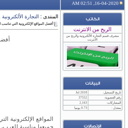
16-04-2020, 02:51 AM
المنتدى :
التجارة الألكترونية
الكاتب
أفضل المواقع الإلكترونية التي تناسب ا
الربح من الانترنت
مشرف قسم التجارة الألكترونية والربح من
أفضل
الأنترنت
البيانات
تاريخ التسجيل:
Jul 2018
رقم العضوية:
37552
المشاركات:
2,163
بمعدل :
0.73 يوميا
المواقع الإلكترونية ال
جميعها مناسبة للعرب، ف
الإتصالات