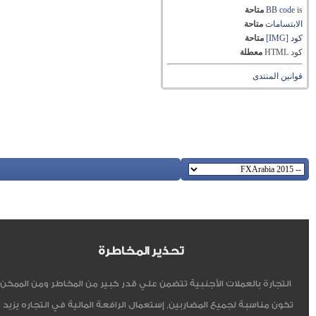
is
BB code
متاحة
الابتسامات
متاحة
كود [IMG]
متاحة
كود HTML
معطلة
قوانين المنتدى
تحذير المخاطرة
التجارة بالعملات الأجنبية تتضمن علي قدر كبير من المخاطر ومن الممكن أ
تكون مناسبة لجميع المضاربين, إستعمال الرافعة المالية في التجاره يزيد 