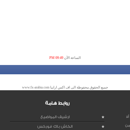
الساعة الآن
09:49 PM
جميع الحقوق محفوظة الى اف اكس ارابيا www.fx-arabia.com
روابط هامة
لا
ارشيف المواضيع
من
الكاش باك فوركس